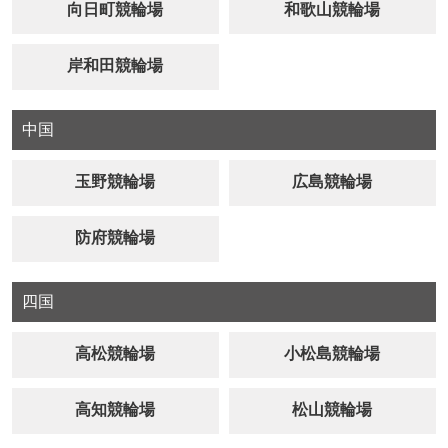
向日町競輪場
和歌山競輪場
岸和田競輪場
中国
玉野競輪場
広島競輪場
防府競輪場
四国
高松競輪場
小松島競輪場
高知競輪場
松山競輪場