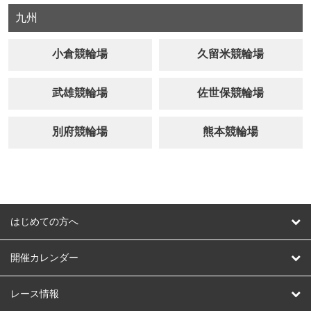
九州
小倉競輪場
久留米競輪場
武雄競輪場
佐世保競輪場
別府競輪場
熊本競輪場
はじめての方へ
はじめての方へ
開催カレンダー
競輪
レース情報