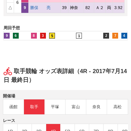
6
△
9
勝俣 亮
39
神奈
82
Ａ２
両
3.92
86
周回予想
9
6
8
3
2
7
4
5
1
取手競輪 オッズ表詳細（4R - 2017年7月14
日 最終日）
開催場
函館
取手
平塚
富山
奈良
高松
レース