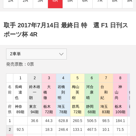
1R
2R
3R
4R
5R
6R
7R
8R
9R
取手 2017年7月14日 最終日 特 選 F1 日刊ス
ポーツ杯 4R
発売票数：0票
1
2
3
4
5
6
7
8
9
名
長崎
鈴木雄
大
岩橋
梅山
河合
台
神
前
達
一
橋
則
英
康
和
山
也
朗
徹
明
樹
晴
紀
尚
府
神奈
東京
栃木
埼玉
群馬
静岡
埼玉
栃木
神
県
89期
94期
72期
78期
72期
68期
83期
109期
82
1
36.6
44.3
628.8
260.5
506.5
98.5
184.1
92
2
92.5
18.3
246.4
133.1
467.5
10.1
71.5
42