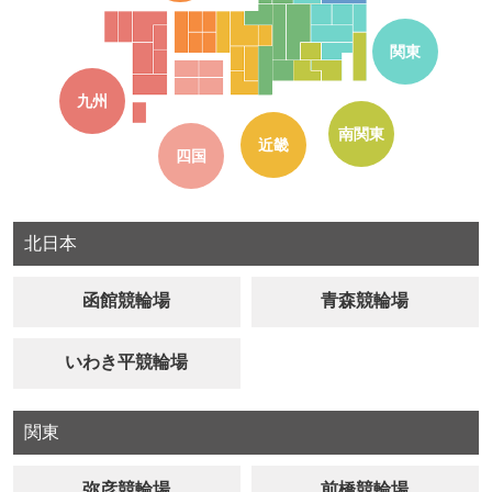
関東
九州
南関東
近畿
四国
北日本
函館競輪場
青森競輪場
いわき平競輪場
関東
弥彦競輪場
前橋競輪場