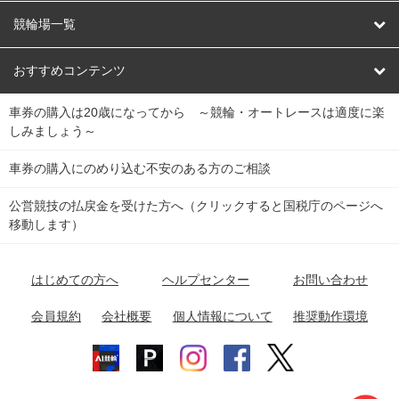
オートレース
レース予想
競輪場一覧
競輪くじ
レース結果
北日本
函館競輪場
青森競輪場
いわき平競輪場
おすすめコンテンツ
車券の購入は20歳になってから ～競輪・オートレースは適度に楽
Dokanto!
キャリーオーバー一覧
関
競輪選手情報
弥彦競輪場
前橋競輪場
取手競輪場
宇都宮競輪場
しみましょう～
東
大宮競輪場
西武園競輪場
京王閣競輪場
立川競輪場
チャリロトプラザ
Perfecta Navi
車券の購入にのめり込む不安のある方のご相談
南
松戸競輪場
千葉競輪場
川崎競輪場
平塚競輪場
公営競技の払戻金を受けた方へ（クリックすると国税庁のページへ
netkeirin
関
移動します）
小田原競輪場
伊東競輪場
静岡競輪場
東
ケイリンガル
中
名古屋競輪場
岐阜競輪場
大垣競輪場
豊橋競輪場
はじめての方へ
ヘルプセンター
お問い合わせ
部
チャリレンジャー
富山競輪場
松阪競輪場
四日市競輪場
会員規約
会社概要
個人情報について
推奨動作環境
競輪場情報
近
福井競輪場
奈良競輪場
向日町競輪場
和歌山競輪場
畿
岸和田競輪場
オートレース場情報