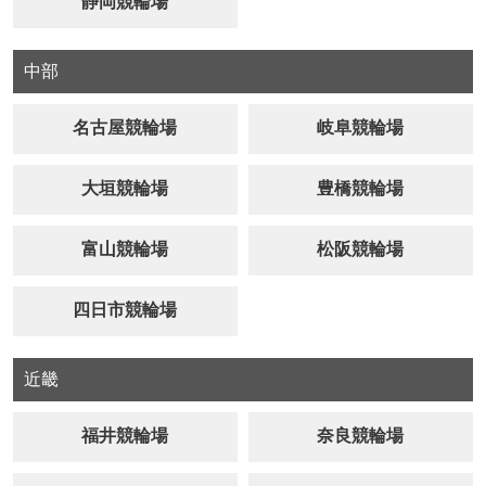
静岡競輪場
中部
名古屋競輪場
岐阜競輪場
大垣競輪場
豊橋競輪場
富山競輪場
松阪競輪場
四日市競輪場
近畿
福井競輪場
奈良競輪場