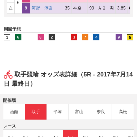
6
△
9
河野 淳吾
35
神奈
99
Ａ２
両
3.85
86.
周回予想
6
8
2
3
7
4
9
1
5
取手競輪 オッズ表詳細（5R - 2017年7月14
日 最終日）
開催場
函館
取手
平塚
富山
奈良
高松
レース