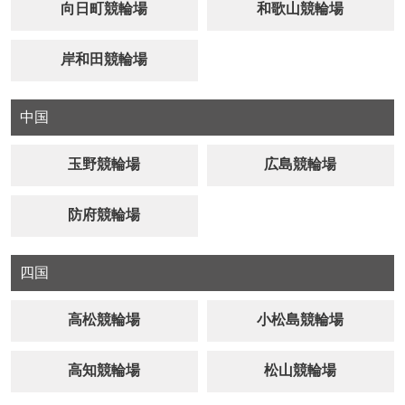
向日町競輪場
和歌山競輪場
岸和田競輪場
中国
玉野競輪場
広島競輪場
防府競輪場
四国
高松競輪場
小松島競輪場
高知競輪場
松山競輪場