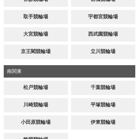
取手競輪場
宇都宮競輪場
大宮競輪場
西武園競輪場
京王閣競輪場
立川競輪場
南関東
松戸競輪場
千葉競輪場
川崎競輪場
平塚競輪場
小田原競輪場
伊東競輪場