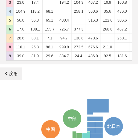
3
23.6
17.4
194.2
104.3
467.2
10.9
160.8
45
4
104.9
118.2
68.1
258.1
560.6
35.6
436.0
190
5
56.0
56.3
65.1
400.4
516.3
122.6
306.6
19
6
17.6
138.1
155.7
726.7
377.3
268.8
467.2
213
7
28.6
38.1
7.1
94.7
130.8
478.6
258.1
73
8
116.1
25.8
96.1
999.9
272.5
676.6
211.0
142
9
39.0
31.9
29.6
384.7
24.4
436.0
92.5
181.6
戻る
中部
北日本
中国