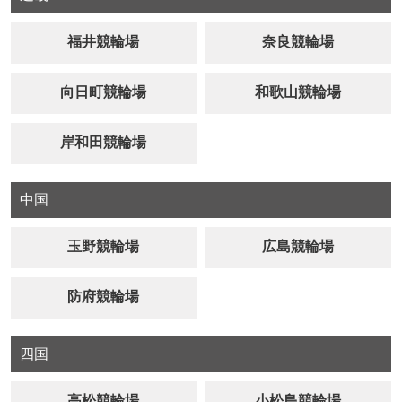
福井競輪場
奈良競輪場
向日町競輪場
和歌山競輪場
岸和田競輪場
中国
玉野競輪場
広島競輪場
防府競輪場
四国
高松競輪場
小松島競輪場