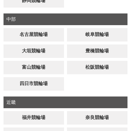
静岡競輪場
中部
名古屋競輪場
岐阜競輪場
大垣競輪場
豊橋競輪場
富山競輪場
松阪競輪場
四日市競輪場
近畿
福井競輪場
奈良競輪場