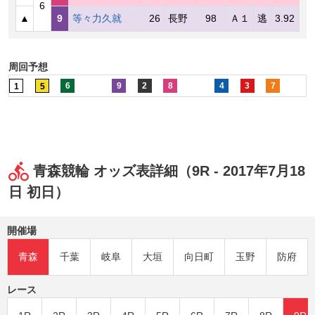
6
▲
9
等々力久就
26
長野
98
Ａ１
逃
3.92
82
周回予想
6
9
2
8
4
3
7
1
5
青森競輪 オッズ表詳細（9R - 2017年7月18
日 初日）
開催場
青森
千葉
岐阜
大垣
向日町
玉野
防府
レース