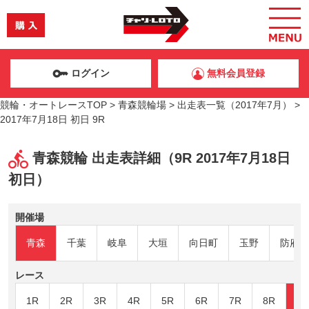
ログイン
無料会員登録
競輪・オートレースTOP
>
青森競輪場
>
出走表一覧（2017年7月）
>
2017年7月18日 初日 9R
青森競輪 出走表詳細（9R 2017年7月18日
初日）
開催場
青森
千葉
岐阜
大垣
向日町
玉野
防府
レース
1R
2R
3R
4R
5R
6R
7R
8R
9R