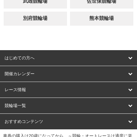
武雄競輪場
佐世保競輪場
別府競輪場
熊本競輪場
はじめての方へ
はじめての方へ
開催カレンダー
競輪
レース情報
オートレース
レース予想
競輪場一覧
競輪くじ
レース結果
北日本
函館競輪場
青森競輪場
いわき平競輪場
おすすめコンテンツ
車券の購入は20歳になってから ～競輪・オートレースは適度に楽