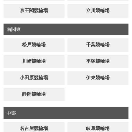
京王閣競輪場
立川競輪場
南関東
松戸競輪場
千葉競輪場
川崎競輪場
平塚競輪場
小田原競輪場
伊東競輪場
静岡競輪場
中部
名古屋競輪場
岐阜競輪場