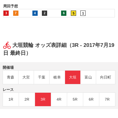
周回予想
3
7
4
2
6
5
1
大垣競輪 オッズ表詳細（3R - 2017年7月19
日 最終日）
開催場
青森
大宮
千葉
岐阜
大垣
富山
向日町
レース
1R
2R
3R
4R
5R
6R
7R