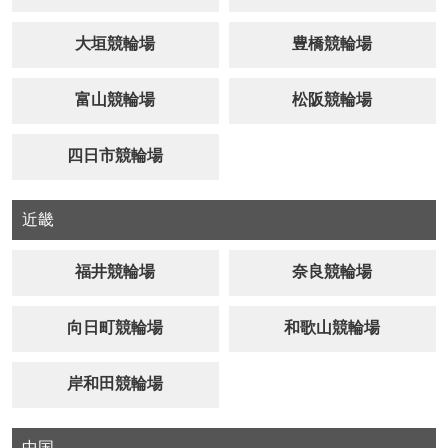
大垣競輪場
豊橋競輪場
富山競輪場
松阪競輪場
四日市競輪場
近畿
福井競輪場
奈良競輪場
向日町競輪場
和歌山競輪場
岸和田競輪場
中国