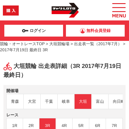
ログイン
無料会員登録
競輪・オートレースTOP
>
大垣競輪場
>
出走表一覧（2017年7月）
>
2017年7月19日 最終日 3R
大垣競輪 出走表詳細（3R 2017年7月19日
最終日）
開催場
青森
大宮
千葉
岐阜
大垣
富山
向日町
レース
1R
2R
3R
4R
5R
6R
7R