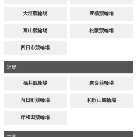
大垣競輪場
豊橋競輪場
富山競輪場
松阪競輪場
四日市競輪場
近畿
福井競輪場
奈良競輪場
向日町競輪場
和歌山競輪場
岸和田競輪場
中国