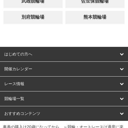
武雄競輪場
佐世保競輪場
別府競輪場
熊本競輪場
はじめての方へ
はじめての方へ
開催カレンダー
競輪
レース情報
オートレース
レース予想
競輪場一覧
競輪くじ
レース結果
北日本
函館競輪場
青森競輪場
いわき平競輪場
おすすめコンテンツ
車券の購入は20歳になってから ～競輪・オートレースは適度に楽