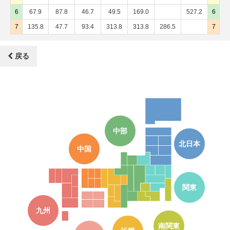
6
67.9
87.8
46.7
49.5
169.0
527.2
6
7
135.8
47.7
93.4
313.8
313.8
286.5
7
戻る
中部
北日本
中国
関東
九州
南関東