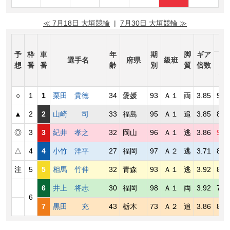
≪ 7月18日 大垣競輪
|
7月30日 大垣競輪 ≫
予
枠
車
年
期
脚
ギア
選手名
府県
級班
競
想
番
番
齢
別
質
倍数
得
○
1
1
栗田 貴徳
34
愛媛
93
Ａ１
両
3.85
92.
▲
2
2
山崎 司
33
福島
95
Ａ１
追
3.85
89.
◎
3
3
紀井 孝之
32
岡山
96
Ａ１
逃
3.86
94.
△
4
4
小竹 洋平
27
福岡
97
Ａ２
逃
3.71
81.
注
5
5
相馬 竹伸
32
青森
93
Ａ１
逃
3.92
86.
6
井上 将志
30
福岡
98
Ａ１
両
3.92
79.
6
7
黒田 充
43
栃木
73
Ａ２
追
3.86
81.