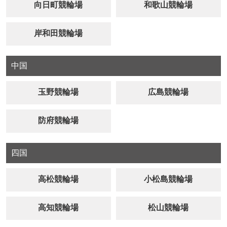
向日町競輪場
和歌山競輪場
岸和田競輪場
中国
玉野競輪場
広島競輪場
防府競輪場
四国
高松競輪場
小松島競輪場
高知競輪場
松山競輪場