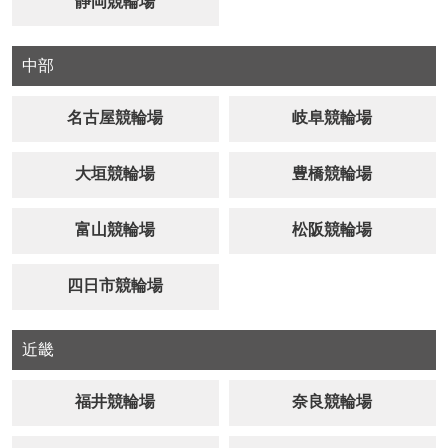
静岡競輪場
中部
名古屋競輪場
岐阜競輪場
大垣競輪場
豊橋競輪場
富山競輪場
松阪競輪場
四日市競輪場
近畿
福井競輪場
奈良競輪場