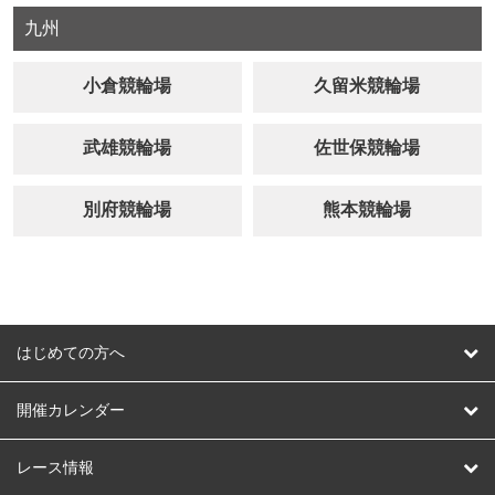
九州
小倉競輪場
久留米競輪場
武雄競輪場
佐世保競輪場
別府競輪場
熊本競輪場
はじめての方へ
はじめての方へ
開催カレンダー
競輪
レース情報