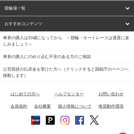
オートレース
レース予想
競輪場一覧
競輪くじ
レース結果
北日本
函館競輪場
青森競輪場
いわき平競輪場
おすすめコンテンツ
車券の購入は20歳になってから ～競輪・オートレースは適度に楽
Dokanto!
キャリーオーバー一覧
関
競輪選手情報
弥彦競輪場
前橋競輪場
取手競輪場
宇都宮競輪場
しみましょう～
東
大宮競輪場
西武園競輪場
京王閣競輪場
立川競輪場
チャリロトプラザ
Perfecta Navi
車券の購入にのめり込む不安のある方のご相談
南
松戸競輪場
千葉競輪場
川崎競輪場
平塚競輪場
公営競技の払戻金を受けた方へ（クリックすると国税庁のページへ
netkeirin
関
移動します）
小田原競輪場
伊東競輪場
静岡競輪場
東
ケイリンガル
中
名古屋競輪場
岐阜競輪場
大垣競輪場
豊橋競輪場
はじめての方へ
ヘルプセンター
お問い合わせ
部
チャリレンジャー
富山競輪場
松阪競輪場
四日市競輪場
会員規約
会社概要
個人情報について
推奨動作環境
競輪場情報
近
福井競輪場
奈良競輪場
向日町競輪場
和歌山競輪場
畿
岸和田競輪場
オートレース場情報