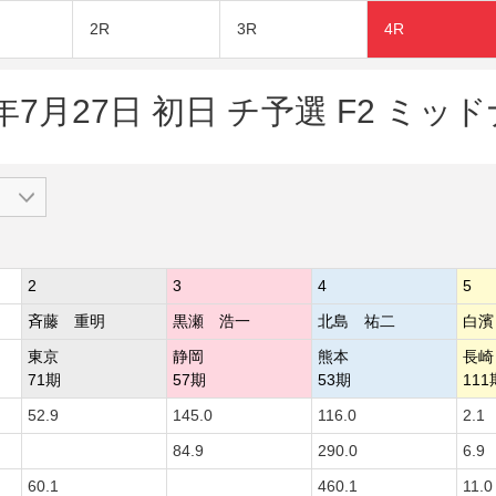
2R
3R
4R
7年7月27日 初日 チ予選 F2 ミ
2
3
4
5
斉藤 重明
黒瀬 浩一
北島 祐二
白
東京
静岡
熊本
長
71期
57期
53期
111
52.9
145.0
116.0
2.1
84.9
290.0
6.9
60.1
460.1
11.0