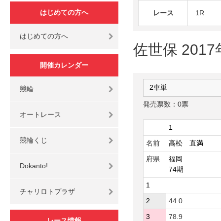
はじめての方へ
レース
1R
はじめての方へ
佐世保 201
開催カレンダー
競輪
発売票数：0票
オートレース
1
競輪くじ
名前
高松 直満
府県
福岡
Dokanto!
74期
1
チャリロトプラザ
2
44.0
3
78.9
レース情報