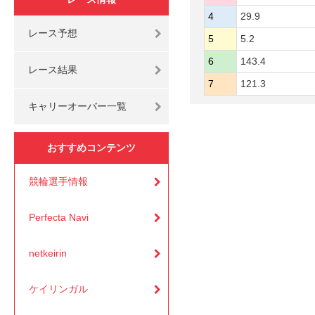
4
29.9
レース予想
5
5.2
6
143.4
レース結果
7
121.3
キャリーオーバー一覧
おすすめコンテンツ
競輪選手情報
Perfecta Navi
netkeirin
ケイリンガル