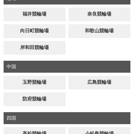
福井競輪場
奈良競輪場
向日町競輪場
和歌山競輪場
岸和田競輪場
中国
玉野競輪場
広島競輪場
防府競輪場
四国
高松競輪場
小松島競輪場