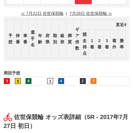
≪ 7月22日 佐世保競輪
|
7月28日 佐世保競輪 ≫
直近4ヶ
ギ
選
競
2
予
枠
車
年
府
期
級
脚
ア
手
走
1
2
3
着
勝
連
想
番
番
齢
県
別
班
質
倍
名
得
着
着
着
外
率
対
数
点
率
周回予想
3
6
4
2
7
5
1
佐世保競輪 オッズ表詳細（5R - 2017年7月
27日 初日）