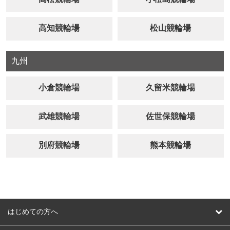
高知競輪場
松山競輪場
九州
小倉競輪場
久留米競輪場
武雄競輪場
佐世保競輪場
別府競輪場
熊本競輪場
はじめての方へ