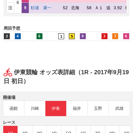
6
注
9
杉浦 康一
52
北海
58
Ａ１
追
3.92
84.
周回予想
2
4
6
9
3
7
8
1
5
伊東競輪 オッズ表詳細（1R - 2017年9月19
日 初日）
開催場
函館
川崎
伊東
福井
玉野
武雄
レース