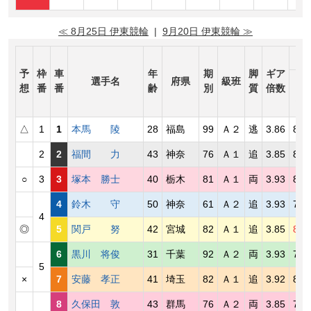
≪ 8月25日 伊東競輪
|
9月20日 伊東競輪 ≫
予
枠
車
年
期
脚
ギア
選手名
府県
級班
競
想
番
番
齢
別
質
倍数
得
△
1
1
本馬 陵
28
福島
99
Ａ２
逃
3.86
83.
2
2
福間 力
43
神奈
76
Ａ１
追
3.85
85.
○
3
3
塚本 勝士
40
栃木
81
Ａ１
両
3.93
87.
4
鈴木 守
50
神奈
61
Ａ２
追
3.93
79.
4
◎
5
関戸 努
42
宮城
82
Ａ１
追
3.85
89.
6
黒川 将俊
31
千葉
92
Ａ２
両
3.93
77.
5
×
7
安藤 孝正
41
埼玉
82
Ａ１
追
3.92
88.
8
久保田 敦
43
群馬
76
Ａ２
両
3.85
78.