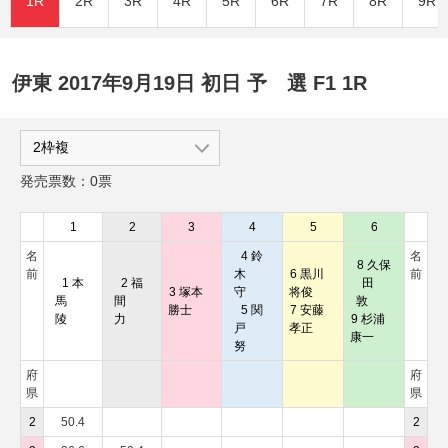
1R
2R
3R
4R
5R
6R
7R
8R
9R
伊東 2017年9月19日 初日 予 選 F1 1R
発売票数：0票
1
2
3
4
5
6
名
4 鈴
名
8 久保
前
木
6 黒川
前
1 本
2 福
田
3 塚本
守
将俊
馬
間
敦
勝士
5 関
7 安藤
陵
力
9 杉浦
戸
孝正
康一
努
府
府
県
県
2
50.4
2