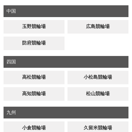
中国
玉野競輪場
広島競輪場
防府競輪場
四国
高松競輪場
小松島競輪場
高知競輪場
松山競輪場
九州
小倉競輪場
久留米競輪場