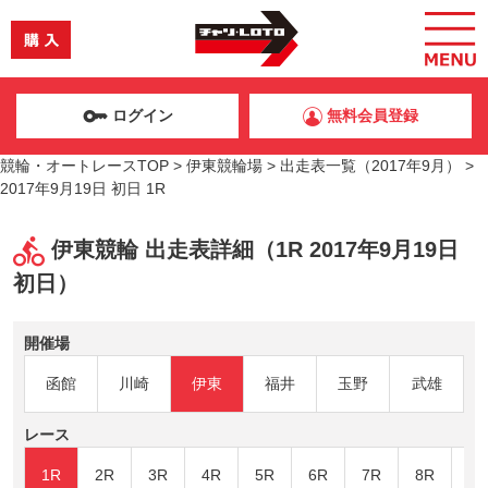
ログイン
無料会員登録
競輪・オートレースTOP
>
伊東競輪場
>
出走表一覧（2017年9月）
>
2017年9月19日 初日 1R
伊東競輪 出走表詳細（1R 2017年9月19日
初日）
開催場
函館
川崎
伊東
福井
玉野
武雄
レース
1R
2R
3R
4R
5R
6R
7R
8R
9R