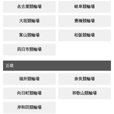
名古屋競輪場
岐阜競輪場
大垣競輪場
豊橋競輪場
富山競輪場
松阪競輪場
四日市競輪場
近畿
福井競輪場
奈良競輪場
向日町競輪場
和歌山競輪場
岸和田競輪場