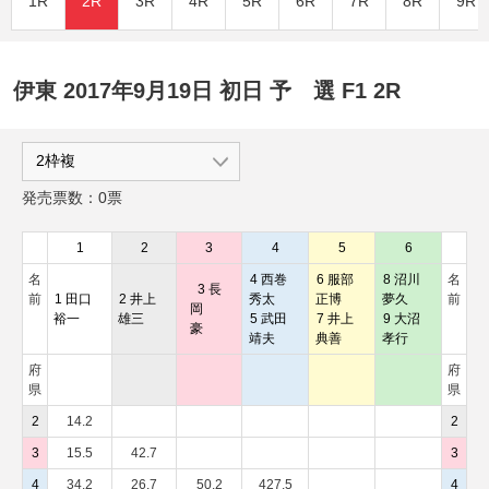
1R
2R
3R
4R
5R
6R
7R
8R
9R
伊東 2017年9月19日 初日 予 選 F1 2R
発売票数：0票
1
2
3
4
5
6
名
4 西巻
6 服部
8 沼川
名
3 長
前
1 田口
2 井上
秀太
正博
夢久
前
岡
裕一
雄三
5 武田
7 井上
9 大沼
豪
靖夫
典善
孝行
府
府
県
県
2
14.2
2
3
15.5
42.7
3
4
34.2
26.7
50.2
427.5
4