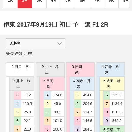
1R
2R
3R
4R
5R
6R
7R
8R
9R
伊東 2017年9月19日 初日 予 選 F1 2R
発売票数：0票
1 田口 裕
2 井上 雄
3 長岡
4 西巻 秀
一
三
豪
太
2 井上 雄
3 長岡
4 西巻 秀
5 武田 靖
三
豪
太
夫
3
17.2
4
174.8
5
454.6
6
239.2
4
116.5
5
45.0
6
206.6
7
1136.6
5
25.8
6
33.1
7
324.7
8
1515.5
6
22.1
7
101.0
8
146.6
9
568.3
7
21.0
8
206.6
9
284.1
6 服部 正