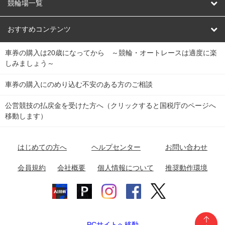
オートレース
レース予想
競輪場一覧
競輪くじ
レース結果
北日本
函館競輪場
青森競輪場
いわき平競輪場
おすすめコンテンツ
車券の購入は20歳になってから ～競輪・オートレースは適度に楽
Dokanto!
キャリーオーバー一覧
関
競輪選手情報
弥彦競輪場
前橋競輪場
取手競輪場
宇都宮競輪場
しみましょう～
東
大宮競輪場
西武園競輪場
京王閣競輪場
立川競輪場
チャリロトプラザ
Perfecta Navi
車券の購入にのめり込む不安のある方のご相談
南
松戸競輪場
千葉競輪場
川崎競輪場
平塚競輪場
公営競技の払戻金を受けた方へ（クリックすると国税庁のページへ
netkeirin
関
移動します）
小田原競輪場
伊東競輪場
静岡競輪場
東
ケイリンガル
中
名古屋競輪場
岐阜競輪場
大垣競輪場
豊橋競輪場
はじめての方へ
ヘルプセンター
お問い合わせ
部
チャリレンジャー
富山競輪場
松阪競輪場
四日市競輪場
会員規約
会社概要
個人情報について
推奨動作環境
競輪場情報
近
福井競輪場
奈良競輪場
向日町競輪場
和歌山競輪場
畿
岸和田競輪場
オートレース場情報
PCサイトへ移動