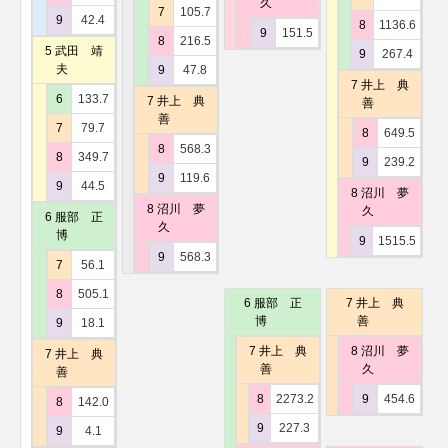
久
7
105.7
9
42.4
8
1136.6
9
151.5
8
216.5
5 武田 靖
9
267.4
夫
9
47.8
7 井上 典
6
133.7
7 井上 典
善
善
7
79.7
8
649.5
8
568.3
8
349.7
9
239.2
9
119.6
9
44.5
8 沼川 夢
8 沼川 夢
久
6 服部 正
久
博
9
1515.5
9
568.3
7
56.1
8
505.1
6 服部 正
7 井上 典
博
善
9
18.1
7 井上 典
8 沼川 夢
7 井上 典
善
久
善
8
2273.2
9
454.6
8
142.0
9
227.3
9
4.1