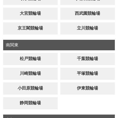
大宮競輪場
西武園競輪場
京王閣競輪場
立川競輪場
南関東
松戸競輪場
千葉競輪場
川崎競輪場
平塚競輪場
小田原競輪場
伊東競輪場
静岡競輪場