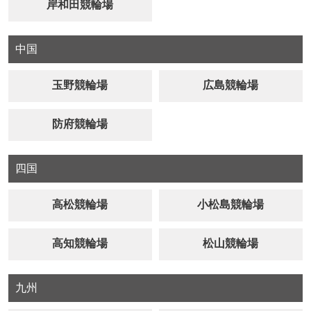
岸和田競輪場
中国
玉野競輪場
広島競輪場
防府競輪場
四国
高松競輪場
小松島競輪場
高知競輪場
松山競輪場
九州