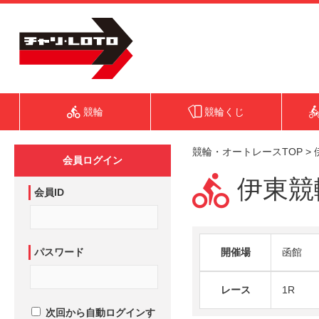
競輪
競輪くじ
競輪・オートレースTOP
>
会員ログイン
伊東競輪
会員ID
パスワード
開催場
函館
レース
1R
次回から自動ログインす