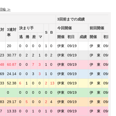
競輪 ≫
3回前までの成績
決まり手
今回開催
前回開催
連対
3連対
S
B
率
逃
捲
差
マ
開催
初日
成績
開催
初日
20
0
0
0
0
1
0
伊東
09/19
伊 東
09/19
.23
30.77
0
2
2
1
0
2
伊東
09/19
伊 東
09/19
.48
60.87
0
0
7
3
1
0
伊東
09/19
伊 東
09/19
.69
24.14
0
0
3
3
1
0
伊東
09/19
伊 東
09/19
.33
52.38
6
1
0
0
2
13
伊東
09/19
伊 東
09/19
0
0
0
0
0
0
0
伊東
09/19
伊 東
09/19
.83
29.17
0
5
0
0
2
4
伊東
09/19
伊 東
09/19
67
13.33
0
0
1
0
1
0
伊東
09/19
伊 東
09/19