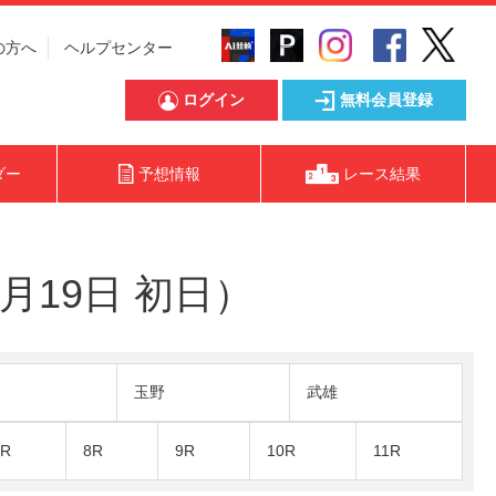
の方へ
ヘルプセンター
ログイン
無料会員登録
ダー
予想情報
レース結果
月19日 初日）
玉野
武雄
7R
8R
9R
10R
11R