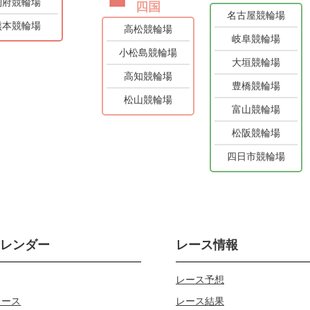
別府競輪場
四国
名古屋競輪場
熊本競輪場
高松競輪場
岐阜競輪場
小松島競輪場
大垣競輪場
高知競輪場
豊橋競輪場
松山競輪場
富山競輪場
松阪競輪場
四日市競輪場
カレンダー
レース情報
レース予想
レース
レース結果