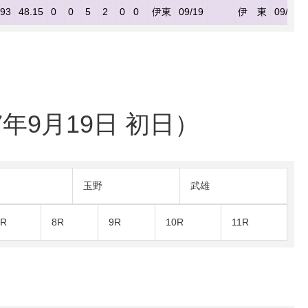
.93
48.15
0
0
5
2
0
0
伊東
09/19
伊 東
09/19
7年9月19日 初日）
玉野
武雄
7R
8R
9R
10R
11R