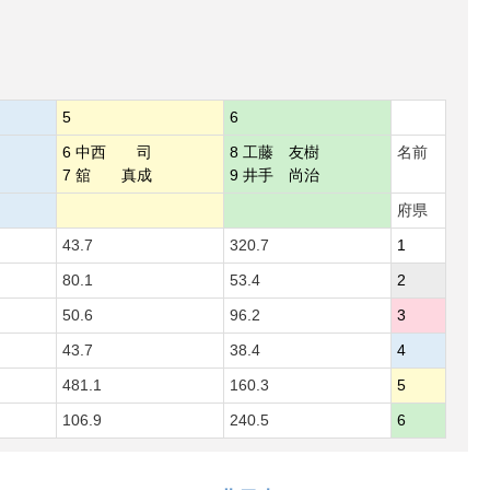
5
6
晃
6 中西 司
8 工藤 友樹
名前
大
7 舘 真成
9 井手 尚治
府県
43.7
320.7
1
80.1
53.4
2
50.6
96.2
3
43.7
38.4
4
481.1
160.3
5
106.9
240.5
6