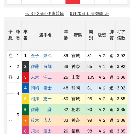
≪ 8月25日 伊東競輪
|
9月20日 伊東競輪 ≫
予
枠
車
年
期
脚
ギア
選手名
府県
級班
競
想
番
番
齢
別
質
倍数
得
注
1
1
金子 兼久
39
宮城
81
Ａ２
追
3.92
85
×
2
2
佐藤 有輝
38
神奈
85
Ａ１
追
3.92
86
◎
3
3
末木 浩二
25
山梨
109
Ａ２
逃
3.86
92
4
岡崎 泰士
48
静岡
61
Ａ２
追
3.92
79
4
5
相澤 恵一
30
宮城
95
Ａ２
両
3.85
83
6
佐藤 謙
32
栃木
90
Ａ２
追
3.85
0.
5
△
7
鈴木 広人
33
神奈
99
Ａ２
逃
3.86
84
8
須永 勝太
26
福島
98
Ａ２
逃
3.85
76