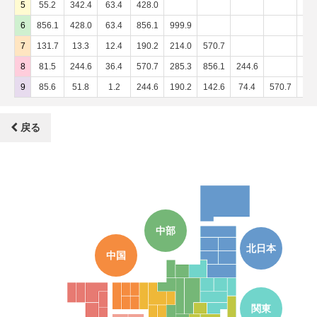
5
55.2
342.4
63.4
428.0
6
856.1
428.0
63.4
856.1
999.9
7
131.7
13.3
12.4
190.2
214.0
570.7
8
81.5
244.6
36.4
570.7
285.3
856.1
244.6
9
85.6
51.8
1.2
244.6
190.2
142.6
74.4
570.7
戻る
中部
北日本
中国
関東