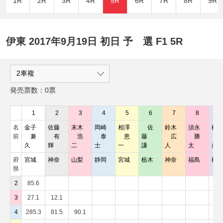
1R
2R
3R
4R
5R
6R
7R
8R
9R
伊東 2017年9月19日 初日 予 選 F1 5R
発売票数：0票
1
2
3
4
5
6
7
8
9
名
金子
佐藤
末木
岡崎
相澤
佐
鈴木
須永
松
前
兼
有
浩
泰
恵
藤
広
勝
久
輝
二
士
一
謙
人
太
府
宮城
神奈
山梨
静岡
宮城
栃木
神奈
福島
栃
県
2
85.6
3
27.1
12.1
4
285.3
81.5
90.1