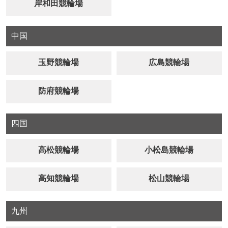
岸和田競輪場
中国
玉野競輪場
広島競輪場
防府競輪場
四国
高松競輪場
小松島競輪場
高知競輪場
松山競輪場
九州