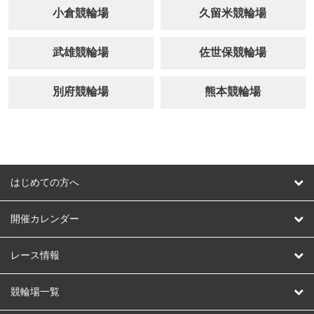
小倉競輪場
久留米競輪場
武雄競輪場
佐世保競輪場
別府競輪場
熊本競輪場
はじめての方へ
はじめての方へ
開催カレンダー
競輪
レース情報
オートレース
レース予想
競輪場一覧