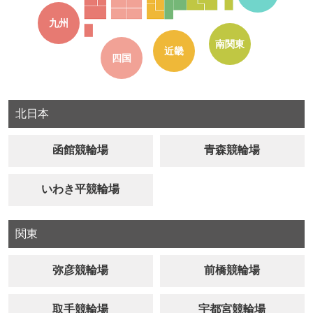
九州
南関東
近畿
四国
北日本
函館競輪場
青森競輪場
いわき平競輪場
関東
弥彦競輪場
前橋競輪場
取手競輪場
宇都宮競輪場