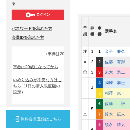
る
ログイン
予
枠
車
パスワードを忘れた方
選手名
想
番
番
会員IDを忘れた方
注
1
1
金子 兼
↓車券は20歳になってから↓ ↓のめり込みが不安な
×
2
2
佐藤 有
車券は20歳になってから
◎
3
3
末木 浩
のめり込みが不安な方はこ
4
岡崎 泰
ちら
（1日の購入限度額の
4
設定）
5
相澤 恵
6
佐藤 
5
△
7
鈴木 広
無料会員登録はこちら
8
須永 勝
6