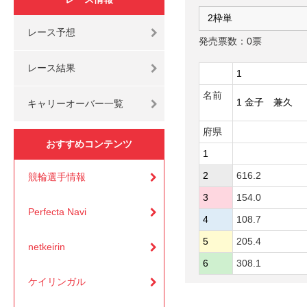
レース予想
発売票数：0票
レース結果
1
名前
1 金子 兼
キャリーオーバー一覧
府県
おすすめコンテンツ
1
2
616.2
競輪選手情報
3
154.0
Perfecta Navi
4
108.7
5
205.4
netkeirin
6
308.1
ケイリンガル