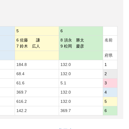
5
6
士
6 佐藤 謙
8 須永 勝太
名前
一
7 鈴木 広人
9 松岡 慶彦
府県
184.8
132.0
1
68.4
132.0
2
61.6
5.1
3
369.7
132.0
4
616.2
132.0
5
142.2
369.7
6