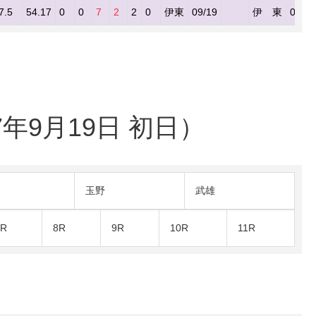
7.5
54.17
0
0
7
2
2
0
伊東
09/19
伊 東
09/19
7年9月19日 初日）
玉野
武雄
7R
8R
9R
10R
11R