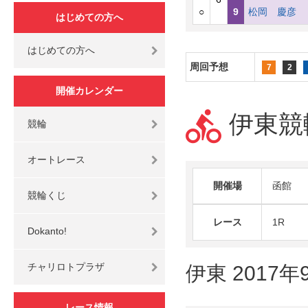
○
9
松岡 慶
はじめての方へ
はじめての方へ
周回予想
7
2
開催カレンダー
伊東競輪
競輪
オートレース
開催場
函館
競輪くじ
レース
1R
Dokanto!
チャリロトプラザ
伊東 2017年
レース情報