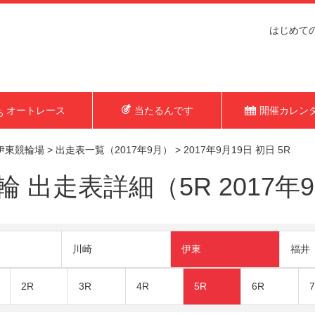
はじめて
オートレース
当たるんです
開催カレン
伊東競輪場
>
出走表一覧（2017年9月）
>
2017年9月19日 初日 5R
 出走表詳細（5R 2017年9
川崎
伊東
福井
2R
3R
4R
5R
6R