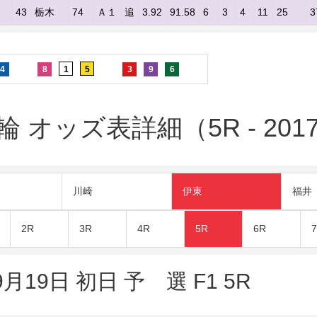
彦
43
栃木
74
Ａ１
追
3.92
91.58
6
3
4
11
25
3
4
8
1
5
3
9
6
 オッズ表詳細（5R - 201
川崎
伊東
福井
2R
3R
4R
5R
6R
9月19日 初日 予 選 F1 5R