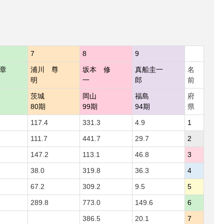
7
8
9
章
浦川 尊
坂本 修
真船圭一
名
明
一
郎
前
茨城
岡山
福島
府
80期
99期
94期
県
117.4
331.3
4.9
1
111.7
441.7
29.7
2
147.2
113.1
46.8
3
38.0
319.8
36.3
4
67.2
309.2
9.5
5
289.8
773.0
149.6
6
386.5
20.1
7