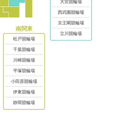
大宮競輪場
西武園競輪場
京王閣競輪場
南関東
立川競輪場
松戸競輪場
千葉競輪場
川崎競輪場
平塚競輪場
小田原競輪場
伊東競輪場
静岡競輪場