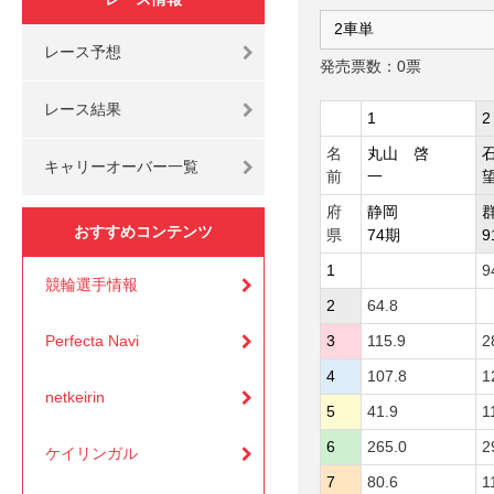
レース予想
発売票数：0票
レース結果
1
2
名
丸山 啓
キャリーオーバー一覧
前
一
府
静岡
おすすめコンテンツ
県
74期
9
1
9
競輪選手情報
2
64.8
Perfecta Navi
3
115.9
2
4
107.8
1
netkeirin
5
41.9
1
6
265.0
2
ケイリンガル
7
80.6
1