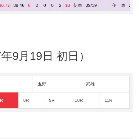
30.77
38.46
6
2
0
0
2
13
伊東
09/19
伊 東
09/1
7年9月19日 初日）
玉野
武雄
7R
8R
9R
10R
11R