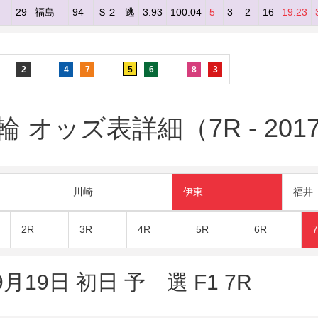
郎
29
福島
94
Ｓ２
逃
3.93
100.04
5
3
2
16
19.23
2
4
7
5
6
8
3
 オッズ表詳細（7R - 201
川崎
伊東
福井
2R
3R
4R
5R
6R
9月19日 初日 予 選 F1 7R