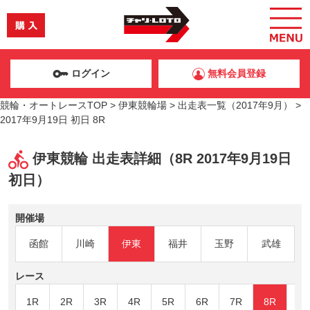
ログイン
無料会員登録
競輪・オートレースTOP
>
伊東競輪場
>
出走表一覧（2017年9月）
>
2017年9月19日 初日 8R
伊東競輪 出走表詳細（8R 2017年9月19日
初日）
開催場
函館
川崎
伊東
福井
玉野
武雄
レース
1R
2R
3R
4R
5R
6R
7R
8R
9R