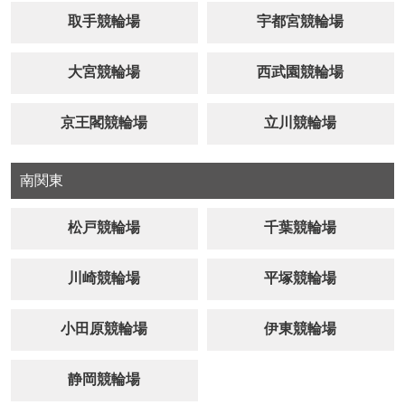
取手競輪場
宇都宮競輪場
大宮競輪場
西武園競輪場
京王閣競輪場
立川競輪場
南関東
松戸競輪場
千葉競輪場
川崎競輪場
平塚競輪場
小田原競輪場
伊東競輪場
静岡競輪場