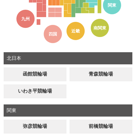
関東
九州
南関東
近畿
四国
北日本
函館競輪場
青森競輪場
いわき平競輪場
関東
弥彦競輪場
前橋競輪場