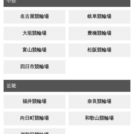
中部
名古屋競輪場
岐阜競輪場
大垣競輪場
豊橋競輪場
富山競輪場
松阪競輪場
四日市競輪場
近畿
福井競輪場
奈良競輪場
向日町競輪場
和歌山競輪場