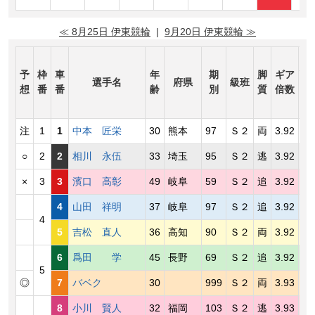
≪ 8月25日 伊東競輪
|
9月20日 伊東競輪 ≫
予
枠
車
年
期
脚
ギア
選手名
府県
級班
競
想
番
番
齢
別
質
倍数
注
1
1
中本 匠栄
30
熊本
97
Ｓ２
両
3.92
97
○
2
2
相川 永伍
33
埼玉
95
Ｓ２
逃
3.92
10
×
3
3
濱口 高彰
49
岐阜
59
Ｓ２
追
3.92
10
4
山田 祥明
37
岐阜
97
Ｓ２
追
3.92
94
4
5
吉松 直人
36
高知
90
Ｓ２
両
3.92
97
6
爲田 学
45
長野
69
Ｓ２
追
3.92
91
5
◎
7
バベク
30
999
Ｓ２
両
3.93
10
8
小川 賢人
32
福岡
103
Ｓ２
逃
3.93
93