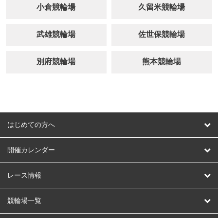
小倉競輪場
久留米競輪場
武雄競輪場
佐世保競輪場
別府競輪場
熊本競輪場
はじめての方へ
はじめての方へ
開催カレンダー
競輪
レース情報
オートレース
レース予想
競輪場一覧