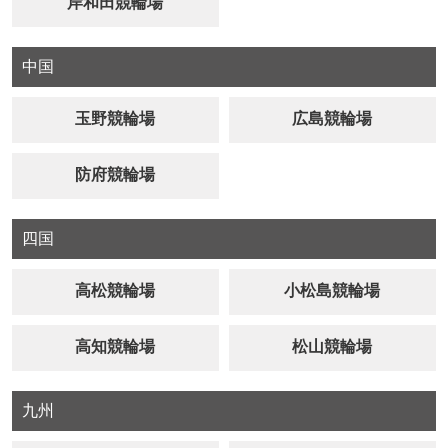
岸和田競輪場
中国
玉野競輪場
広島競輪場
防府競輪場
四国
高松競輪場
小松島競輪場
高知競輪場
松山競輪場
九州