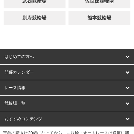
武雄競輪場
佐世保競輪場
別府競輪場
熊本競輪場
はじめての方へ
はじめての方へ
開催カレンダー
競輪
レース情報
オートレース
レース予想
競輪場一覧
競輪くじ
レース結果
北日本
函館競輪場
青森競輪場
いわき平競輪場
おすすめコンテンツ
車券の購入は20歳になってから ～競輪・オートレースは適度に楽