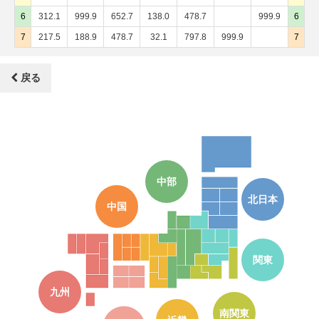
6
312.1
999.9
652.7
138.0
478.7
999.9
6
7
217.5
188.9
478.7
32.1
797.8
999.9
7
戻る
中部
北日本
中国
関東
九州
南関東