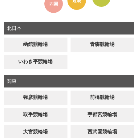
近畿
四国
北日本
函館競輪場
青森競輪場
いわき平競輪場
関東
弥彦競輪場
前橋競輪場
取手競輪場
宇都宮競輪場
大宮競輪場
西武園競輪場