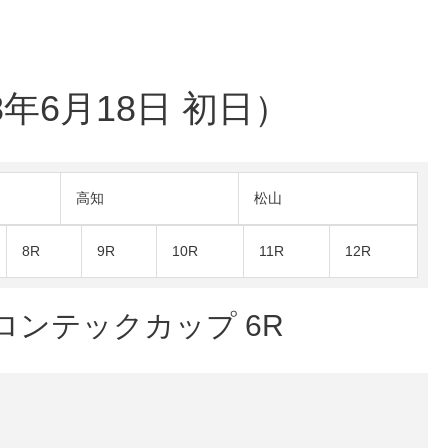
8年6月18日 初日）
高知
松山
8R
9R
10R
11R
12R
通フロンテックカップ 6R