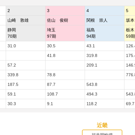
2
3
4
5
山崎 敦雄
佐山 俊樹
関根 崇人
坂
静岡
埼玉
福島
栃
70期
97期
94期
59期
31.0
30.5
43.1
126.
41.8
319.8
175.
57.2
209.1
146.
339.8
78.8
776.
187.5
87.7
543.8
59.1
108.7
494.3
543.
30.3
9.1
118.2
69.7
近畿
福井競輪場