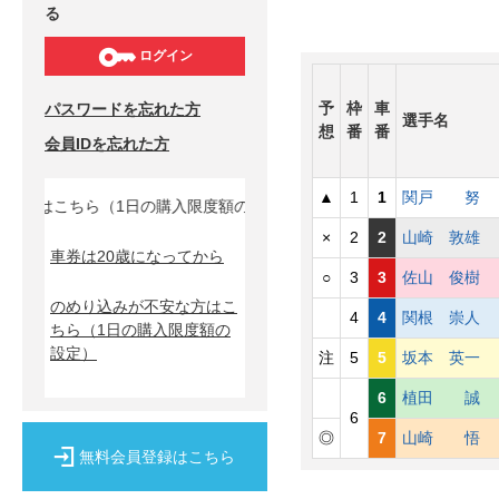
る
ログイン
予
枠
車
パスワードを忘れた方
選手名
想
番
番
会員IDを忘れた方
▲
1
1
関戸 
方はこちら（1日の購入限度額の設定）↓
×
2
2
山崎 敦
車券は20歳になってから
○
3
3
佐山 俊
のめり込みが不安な方はこ
4
4
関根 崇
ちら
（1日の購入限度額の
設定）
注
5
5
坂本 英
6
植田 
6
◎
7
山崎 
無料会員登録はこちら