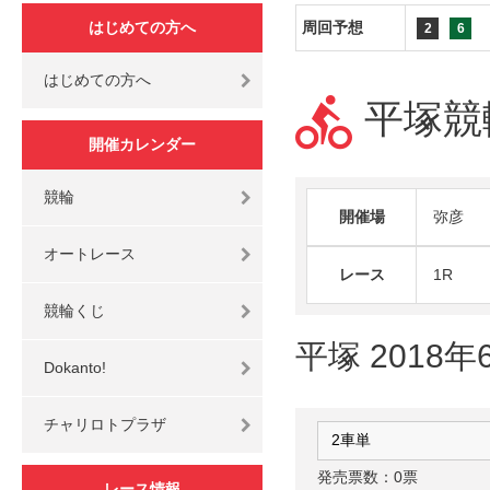
はじめての方へ
周回予想
2
6
はじめての方へ
平塚競輪
開催カレンダー
競輪
開催場
弥彦
オートレース
レース
1R
競輪くじ
平塚 2018
Dokanto!
チャリロトプラザ
発売票数：0票
レース情報