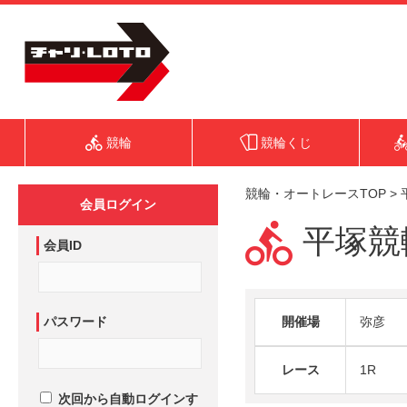
競輪
競輪くじ
競輪・オートレースTOP
>
会員ログイン
平塚競輪
会員ID
パスワード
開催場
弥彦
レース
1R
次回から自動ログインす