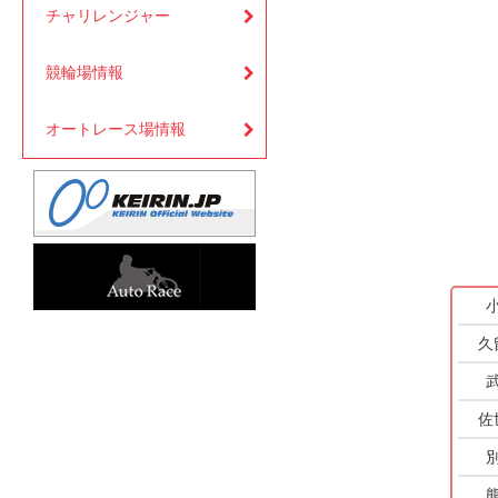
チャリレンジャー
競輪場情報
オートレース場情報
久
佐