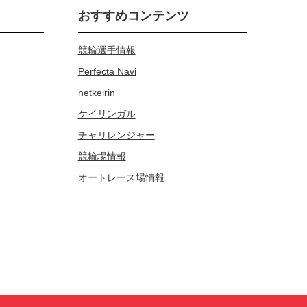
おすすめコンテンツ
競輪選手情報
Perfecta Navi
netkeirin
ケイリンガル
チャリレンジャー
競輪場情報
オートレース場情報