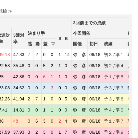
競輪 ≫
3回前までの成績
決まり手
今回開催
前回
2連対
3連対
S
B
率
率
逃
捲
差
マ
開催
初日
成績
開催
準１
初３
39.13
47.83
7
2
0
0
1
14
弥 彦
06/18
取 
準４
初２
22.58
35.48
0
0
5
2
1
0
弥 彦
06/18
大 
準６
予１
25
42.86
0
0
6
1
1
0
弥 彦
06/18
取 
準３
予３
23.08
34.62
0
0
3
3
0
0
弥 彦
06/18
静 
準８
予３
32.26
41.94
2
7
1
0
0
5
弥 彦
06/18
取 
準５
予４
7.41
14.81
0
0
1
1
0
0
弥 彦
06/18
平 
準７
予１
36
48
0
6
3
0
2
4
弥 彦
06/18
取 
準９
予２
27.59
37.93
3
2
3
0
1
7
弥 彦
06/18
大 