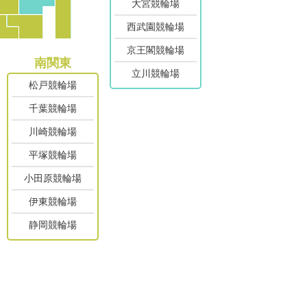
大宮競輪場
西武園競輪場
京王閣競輪場
南関東
立川競輪場
松戸競輪場
千葉競輪場
川崎競輪場
平塚競輪場
小田原競輪場
伊東競輪場
静岡競輪場