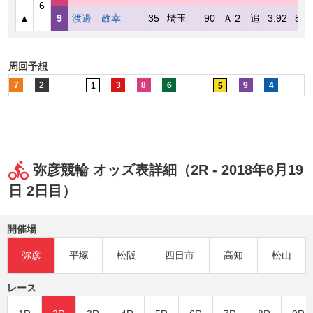
6
▲
9
渡邊 政幸
35
埼玉
90
Ａ２
追
3.92
84.
周回予想
7
2
3
8
6
9
4
1
5
弥彦競輪 オッズ表詳細（2R - 2018年6月19
日 2日目）
開催場
弥彦
平塚
松阪
四日市
高知
松山
レース