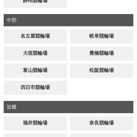
静岡競輪場
中部
名古屋競輪場
岐阜競輪場
大垣競輪場
豊橋競輪場
富山競輪場
松阪競輪場
四日市競輪場
近畿
福井競輪場
奈良競輪場