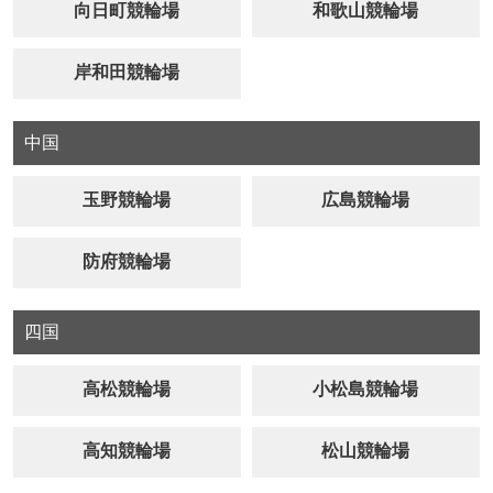
向日町競輪場
和歌山競輪場
岸和田競輪場
中国
玉野競輪場
広島競輪場
防府競輪場
四国
高松競輪場
小松島競輪場
高知競輪場
松山競輪場