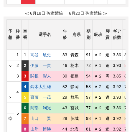
≪ 6月18日 弥彦競輪
|
6月20日 弥彦競輪 ≫
予
枠
車
年
期
脚
ギア
選手名
府県
級班
競
想
番
番
齢
別
質
倍数
得
1
1
高谷 敏史
33
青森
91
Ａ２
逃
3.86
82.
○
2
2
伊藤 一貴
46
栃木
72
Ａ１
追
3.93
88.
3
3
関根 彰人
30
福島
94
Ａ２
両
3.85
81.
4
鈴木太生雄
52
静岡
58
Ａ２
追
3.92
79.
4
×
5
齋藤 一茂
29
群馬
97
Ａ２
逃
3.93
81.
6
阿部 利光
43
宮城
77
Ａ２
追
3.86
78.
5
◎
7
山口 翼
28
茨城
98
Ａ１
逃
3.92
83.
8
山岸 博勝
44
北海
81
Ａ２
追
3.92
79.