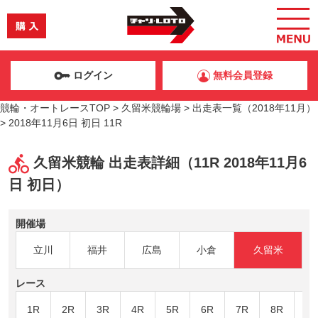
ログイン
無料会員登録
競輪・オートレースTOP
>
久留米競輪場
>
出走表一覧（2018年11月）
>
2018年11月6日 初日 11R
久留米競輪 出走表詳細（11R 2018年11月6
日 初日）
開催場
立川
福井
広島
小倉
久留米
レース
1R
2R
3R
4R
5R
6R
7R
8R
9R