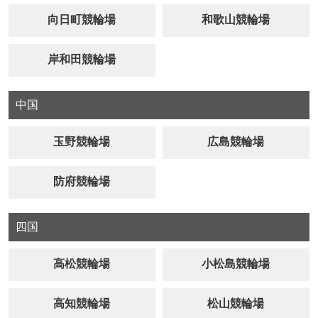
向日町競輪場
和歌山競輪場
岸和田競輪場
中国
玉野競輪場
広島競輪場
防府競輪場
四国
高松競輪場
小松島競輪場
高知競輪場
松山競輪場