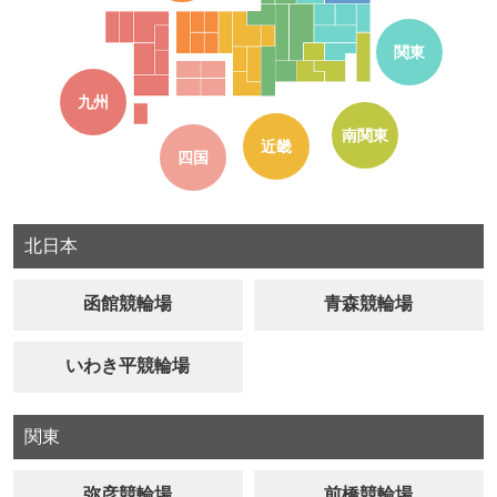
関東
九州
南関東
近畿
四国
北日本
函館競輪場
青森競輪場
いわき平競輪場
関東
弥彦競輪場
前橋競輪場