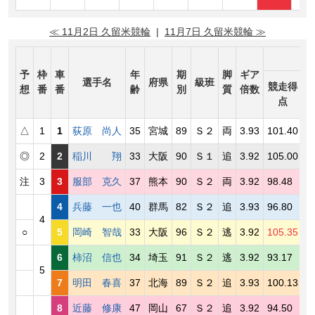
≪ 11月2日 久留米競輪
|
11月7日 久留米競輪 ≫
予
枠
車
年
期
脚
ギア
選手名
府県
級班
競走得
1
想
番
番
齢
別
質
倍数
点
△
1
1
荻原 尚人
35
宮城
89
Ｓ２
両
3.93
101.40
5
◎
2
2
稲川 翔
33
大阪
90
Ｓ１
追
3.92
105.00
1
注
3
3
服部 克久
37
熊本
90
Ｓ２
両
3.92
98.48
4
4
兵藤 一也
40
群馬
82
Ｓ２
追
3.93
96.80
2
4
○
5
岡崎 智哉
33
大阪
96
Ｓ２
逃
3.92
105.35
6
6
柿沼 信也
34
埼玉
91
Ｓ２
逃
3.92
93.17
0
5
7
明田 春喜
37
北海
89
Ｓ２
追
3.93
100.13
0
8
近藤 修康
47
岡山
67
Ｓ２
追
3.92
94.50
1