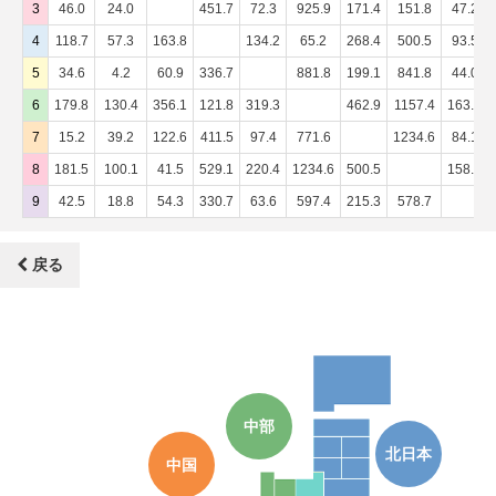
3
46.0
24.0
451.7
72.3
925.9
171.4
151.8
47.2
4
118.7
57.3
163.8
134.2
65.2
268.4
500.5
93.5
5
34.6
4.2
60.9
336.7
881.8
199.1
841.8
44.0
6
179.8
130.4
356.1
121.8
319.3
462.9
1157.4
163.8
7
15.2
39.2
122.6
411.5
97.4
771.6
1234.6
84.1
8
181.5
100.1
41.5
529.1
220.4
1234.6
500.5
158.2
9
42.5
18.8
54.3
330.7
63.6
597.4
215.3
578.7
戻る
中部
北日本
中国