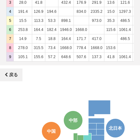
3
28.0
41.8
432.4
176.9
291.9
13.6
121.6
19
4
191.4
126.9
194.6
834.0
2335.2
15.0
1297.3
72
5
15.5
113.3
53.3
898.1
973.0
35.3
486.5
50
6
253.8
164.4
182.4
1946.0
1668.0
115.6
1061.4
16
7
14.9
7.5
18.8
164.4
171.7
417.0
486.5
21
8
278.0
315.5
73.4
1668.0
778.4
1668.0
153.6
12
9
105.1
155.6
57.2
648.6
507.6
137.3
41.8
1061.4
戻る
中部
北日本
中国