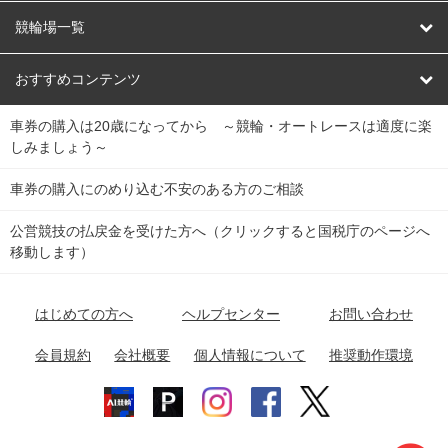
オートレース
レース予想
競輪場一覧
競輪くじ
レース結果
北日本
函館競輪場
青森競輪場
いわき平競輪場
おすすめコンテンツ
車券の購入は20歳になってから ～競輪・オートレースは適度に楽
Dokanto!
キャリーオーバー一覧
関
競輪選手情報
弥彦競輪場
前橋競輪場
取手競輪場
宇都宮競輪場
しみましょう～
東
大宮競輪場
西武園競輪場
京王閣競輪場
立川競輪場
チャリロトプラザ
Perfecta Navi
車券の購入にのめり込む不安のある方のご相談
南
松戸競輪場
千葉競輪場
川崎競輪場
平塚競輪場
公営競技の払戻金を受けた方へ（クリックすると国税庁のページへ
netkeirin
関
移動します）
小田原競輪場
伊東競輪場
静岡競輪場
東
ケイリンガル
中
名古屋競輪場
岐阜競輪場
大垣競輪場
豊橋競輪場
はじめての方へ
ヘルプセンター
お問い合わせ
部
チャリレンジャー
富山競輪場
松阪競輪場
四日市競輪場
会員規約
会社概要
個人情報について
推奨動作環境
競輪場情報
近
福井競輪場
奈良競輪場
向日町競輪場
和歌山競輪場
畿
岸和田競輪場
オートレース場情報