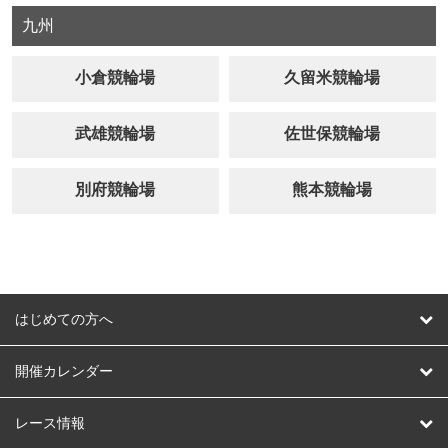
九州
小倉競輪場
久留米競輪場
武雄競輪場
佐世保競輪場
別府競輪場
熊本競輪場
はじめての方へ
はじめての方へ
開催カレンダー
競輪
レース情報