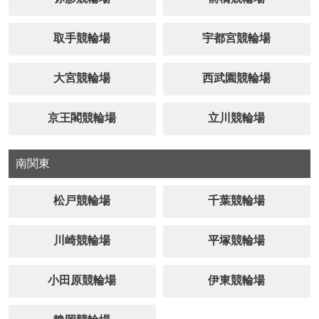
取手競輪場
宇都宮競輪場
大宮競輪場
西武園競輪場
京王閣競輪場
立川競輪場
南関東
松戸競輪場
千葉競輪場
川崎競輪場
平塚競輪場
小田原競輪場
伊東競輪場