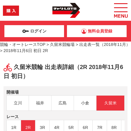
ログイン
無料会員登録
競輪・オートレースTOP
>
久留米競輪場
>
出走表一覧（2018年11月）
>
2018年11月6日 初日 2R
久留米競輪 出走表詳細（2R 2018年11月6
日 初日）
開催場
立川
福井
広島
小倉
久留米
レース
1R
2R
3R
4R
5R
6R
7R
8R
9R