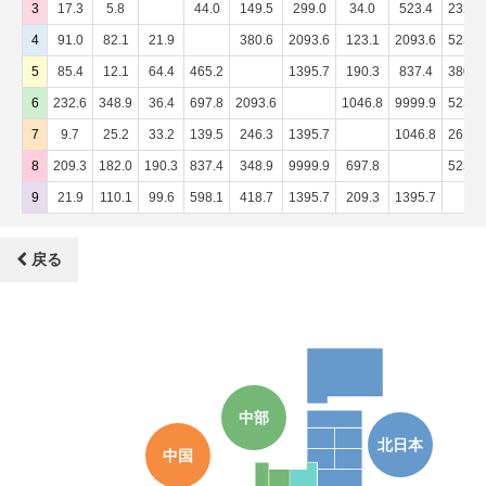
3
17.3
5.8
44.0
149.5
299.0
34.0
523.4
232.6
4
91.0
82.1
21.9
380.6
2093.6
123.1
2093.6
523.4
5
85.4
12.1
64.4
465.2
1395.7
190.3
837.4
380.6
6
232.6
348.9
36.4
697.8
2093.6
1046.8
9999.9
523.4
7
9.7
25.2
33.2
139.5
246.3
1395.7
1046.8
261.7
8
209.3
182.0
190.3
837.4
348.9
9999.9
697.8
523.4
9
21.9
110.1
99.6
598.1
418.7
1395.7
209.3
1395.7
戻る
中部
北日本
中国