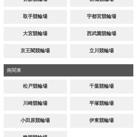
取手競輪場
宇都宮競輪場
大宮競輪場
西武園競輪場
京王閣競輪場
立川競輪場
南関東
松戸競輪場
千葉競輪場
川崎競輪場
平塚競輪場
小田原競輪場
伊東競輪場