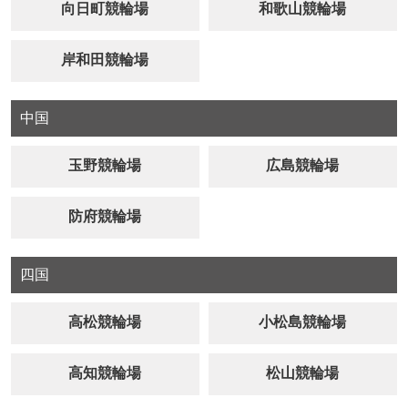
向日町競輪場
和歌山競輪場
岸和田競輪場
中国
玉野競輪場
広島競輪場
防府競輪場
四国
高松競輪場
小松島競輪場
高知競輪場
松山競輪場