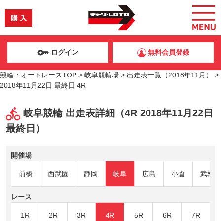
ログイン
無料会員登録
競輪・オートレースTOP
>
岐阜競輪場
>
出走表一覧（2018年11月）
>
2018年11月22日 最終日 4R
岐阜競輪 出走表詳細（4R 2018年11月22日
最終日）
開催場
前橋
西武園
静岡
岐阜
広島
小倉
武雄
レース
1R
2R
3R
4R
5R
6R
7R