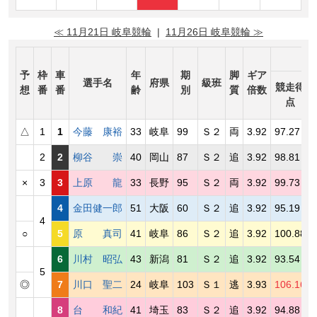
≪ 11月21日 岐阜競輪
|
11月26日 岐阜競輪 ≫
予
枠
車
年
期
脚
ギア
選手名
府県
級班
競走得
想
番
番
齢
別
質
倍数
点
△
1
1
今藤 康裕
33
岐阜
99
Ｓ２
両
3.92
97.27
2
2
柳谷 崇
40
岡山
87
Ｓ２
追
3.92
98.81
×
3
3
上原 龍
33
長野
95
Ｓ２
両
3.92
99.73
4
金田健一郎
51
大阪
60
Ｓ２
追
3.92
95.19
4
○
5
原 真司
41
岐阜
86
Ｓ２
追
3.92
100.88
6
川村 昭弘
43
新潟
81
Ｓ２
追
3.92
93.54
5
◎
7
川口 聖二
24
岐阜
103
Ｓ１
逃
3.93
106.16
8
台 和紀
41
埼玉
83
Ｓ２
追
3.92
94.88