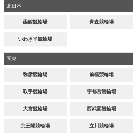
北日本
函館競輪場
青森競輪場
いわき平競輪場
関東
弥彦競輪場
前橋競輪場
取手競輪場
宇都宮競輪場
大宮競輪場
西武園競輪場
京王閣競輪場
立川競輪場