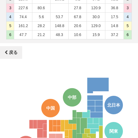
3
227.6
80.6
27.8
120.9
36.8
3
4
74.4
5.6
53.7
67.8
30.0
17.5
4
5
161.2
28.2
148.8
20.6
129.0
14.8
5
6
47.7
21.2
48.3
10.6
15.9
37.2
6
戻る
中部
北日本
中国
関東