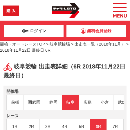
ログイン
無料会員登録
競輪・オートレースTOP
>
岐阜競輪場
>
出走表一覧（2018年11月）
>
2018年11月22日 最終日 6R
岐阜競輪 出走表詳細（6R 2018年11月22日
最終日）
開催場
前橋
西武園
静岡
岐阜
広島
小倉
武雄
レース
1R
2R
3R
4R
5R
6R
7R