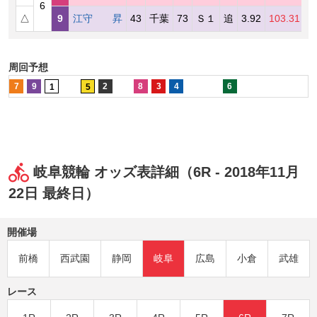
6
△
9
江守 昇
43
千葉
73
Ｓ１
追
3.92
103.31
1
周回予想
7
9
2
8
3
4
6
1
5
岐阜競輪 オッズ表詳細（6R - 2018年11月
22日 最終日）
開催場
前橋
西武園
静岡
岐阜
広島
小倉
武雄
レース