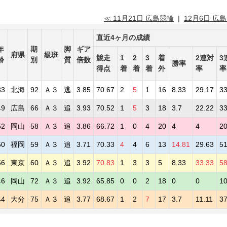
≪ 11月21日 広島競輪
|
12月6日 広
直近4ヶ月の成績
年
期
脚
ギア
府県
級班
競走
1
2
3
着
2連対
3
齢
別
質
倍数
勝率
得点
着
着
着
外
率
率
33
北海
92
Ａ３
逃
3.85
70.67
2
5
1
16
8.33
29.17
33
49
広島
66
Ａ３
追
3.93
70.52
1
5
3
18
3.7
22.22
33
52
岡山
58
Ａ３
追
3.86
66.72
1
0
4
20
4
4
2
50
福岡
59
Ａ３
追
3.71
70.33
4
4
6
13
14.81
29.63
51
56
東京
60
Ａ３
追
3.92
70.83
1
3
3
5
8.33
33.33
58
46
岡山
72
Ａ３
追
3.92
65.85
0
0
2
18
0
0
1
44
大分
75
Ａ３
追
3.77
68.67
1
2
7
17
3.7
11.11
37