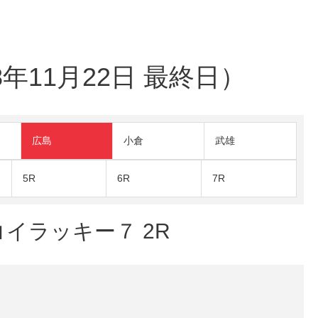
8年11月22日 最終日）
広島
小倉
武雄
5R
6R
7R
イコイラッキー７ 2R