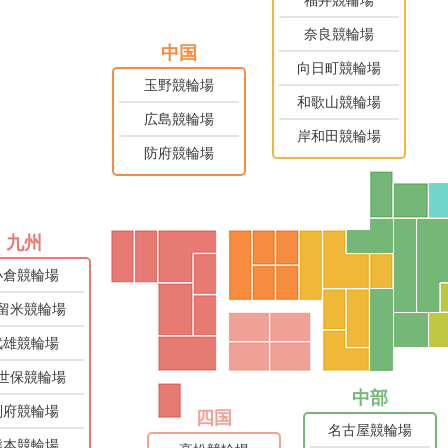
奈良競輪場
中国
向日町競輪場
玉野競輪場
和歌山競輪場
広島競輪場
岸和田競輪場
防府競輪場
九州
小倉競輪場
留米競輪場
武雄競輪場
世保競輪場
中部
別府競輪場
四国
名古屋競輪場
熊本競輪場