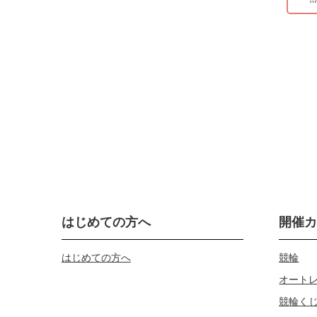
はじめての方へ
開催
はじめての方へ
競輪
オート
競輪く