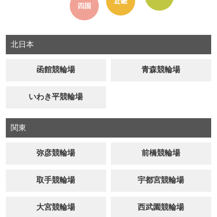
近畿
四国
北日本
函館競輪場
青森競輪場
いわき平競輪場
関東
弥彦競輪場
前橋競輪場
取手競輪場
宇都宮競輪場
大宮競輪場
西武園競輪場