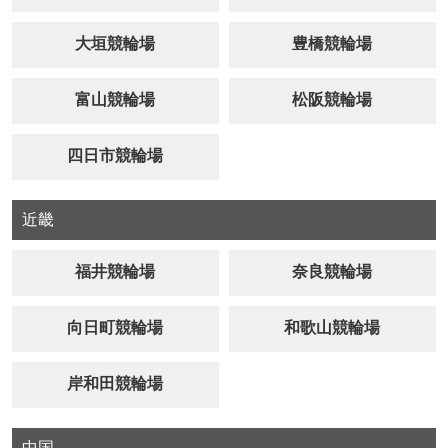
大垣競輪場
豊橋競輪場
富山競輪場
松阪競輪場
四日市競輪場
近畿
福井競輪場
奈良競輪場
向日町競輪場
和歌山競輪場
岸和田競輪場
中国