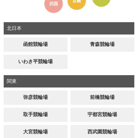
近畿
四国
北日本
函館競輪場
青森競輪場
いわき平競輪場
関東
弥彦競輪場
前橋競輪場
取手競輪場
宇都宮競輪場
大宮競輪場
西武園競輪場