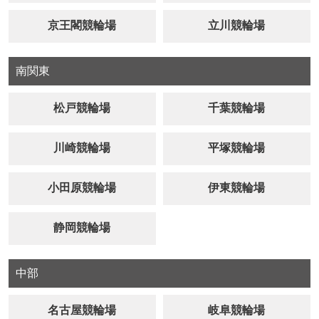
京王閣競輪場
立川競輪場
南関東
松戸競輪場
千葉競輪場
川崎競輪場
平塚競輪場
小田原競輪場
伊東競輪場
静岡競輪場
中部
名古屋競輪場
岐阜競輪場