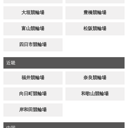
大垣競輪場
豊橋競輪場
富山競輪場
松阪競輪場
四日市競輪場
近畿
福井競輪場
奈良競輪場
向日町競輪場
和歌山競輪場
岸和田競輪場
中国