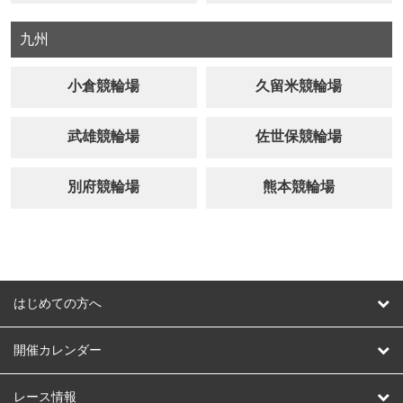
九州
小倉競輪場
久留米競輪場
武雄競輪場
佐世保競輪場
別府競輪場
熊本競輪場
はじめての方へ
はじめての方へ
開催カレンダー
競輪
レース情報