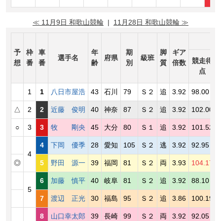
≪ 11月9日 和歌山競輪
|
11月28日 和歌山競輪 ≫
予
枠
車
年
期
脚
ギア
選手名
府県
級班
競走得
想
番
番
齢
別
質
倍数
点
1
1
八日市屋浩
43
石川
79
Ｓ２
追
3.92
98.00
△
2
2
近藤 俊明
40
神奈
87
Ｓ２
追
3.92
102.00
○
3
3
牧 剛央
45
大分
80
Ｓ１
追
3.92
101.52
4
下岡 優季
28
愛知
105
Ｓ２
逃
3.92
92.95
4
◎
5
野田 源一
39
福岡
81
Ｓ２
両
3.93
104.17
6
加藤 慎平
40
岐阜
81
Ｓ２
追
3.92
88.10
5
7
渡辺 正光
30
福島
95
Ｓ２
追
3.86
100.19
8
山口幸太郎
39
長崎
99
Ｓ２
両
3.92
92.05