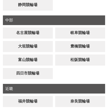
静岡競輪場
中部
名古屋競輪場
岐阜競輪場
大垣競輪場
豊橋競輪場
富山競輪場
松阪競輪場
四日市競輪場
近畿
福井競輪場
奈良競輪場