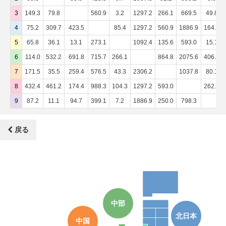
3
149.3
79.8
560.9
3.2
1297.2
266.1
669.5
49.8
4
75.2
309.7
423.5
85.4
1297.2
560.9
1886.9
164.7
5
65.8
36.1
13.1
273.1
1092.4
135.6
593.0
15.1
6
114.0
532.2
691.8
715.7
266.1
864.8
2075.6
406.9
7
171.5
35.5
259.4
576.5
43.3
2306.2
1037.8
80.1
8
432.4
461.2
174.4
988.3
104.3
1297.2
593.0
262.7
9
87.2
11.1
94.7
399.1
7.2
1886.9
250.0
798.3
戻る
中部
北日本
中国