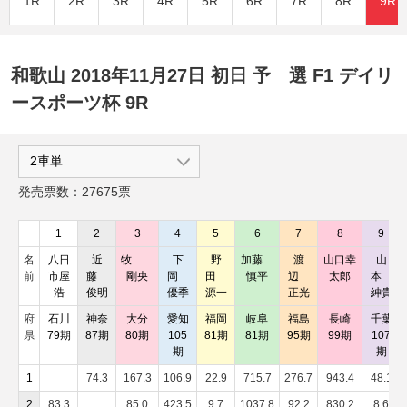
1R
2R
3R
4R
5R
6R
7R
8R
9R
和歌山 2018年11月27日 初日 予 選 F1 デイリ
ースポーツ杯 9R
発売票数：27675票
1
2
3
4
5
6
7
8
9
名
八日
近
牧
下
野
加藤
渡
山口幸
山
前
市屋
藤
剛央
岡
田
慎平
辺
太郎
本
浩
俊明
優季
源一
正光
紳貴
府
石川
神奈
大分
愛知
福岡
岐阜
福島
長崎
千葉
県
79期
87期
80期
105
81期
81期
95期
99期
107
期
期
1
74.3
167.3
106.9
22.9
715.7
276.7
943.4
48.1
2
83.3
85.0
423.5
9.7
1037.8
92.2
830.2
8.6