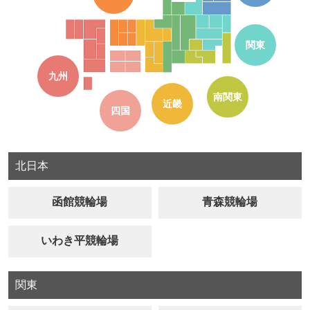
関東
九州
南関東
近畿
四国
北日本
函館競輪場
青森競輪場
いわき平競輪場
関東