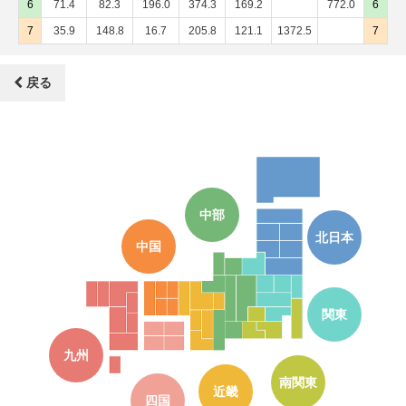
6
71.4
82.3
196.0
374.3
169.2
772.0
6
7
35.9
148.8
16.7
205.8
121.1
1372.5
7
戻る
中部
北日本
中国
関東
九州
南関東
近畿
四国