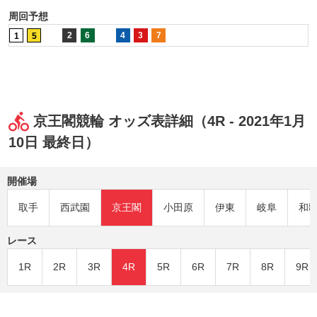
周回予想
2
6
4
3
7
1
5
京王閣競輪 オッズ表詳細（4R - 2021年1月
10日 最終日）
開催場
取手
西武園
京王閣
小田原
伊東
岐阜
和
レース
1R
2R
3R
4R
5R
6R
7R
8R
9R