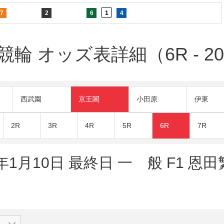
7
2
6
1
4
輪 オッズ表詳細（6R - 20
西武園
京王閣
小田原
伊東
2R
3R
4R
5R
6R
7R
1年1月10日 最終日 一 般 F1