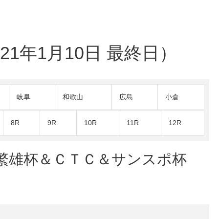
21年1月10日 最終日）
岐阜
和歌山
広島
小倉
8R
9R
10R
11R
12R
 恩田繁雄杯＆ＣＴＣ＆サンスポ杯