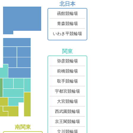
北日本
函館競輪場
青森競輪場
いわき平競輪場
関東
弥彦競輪場
前橋競輪場
取手競輪場
宇都宮競輪場
大宮競輪場
西武園競輪場
京王閣競輪場
南関東
立川競輪場