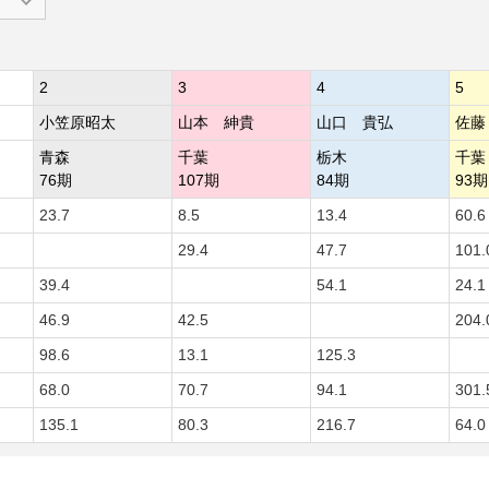
2
3
4
5
小笠原昭太
山本 紳貴
山口 貴弘
佐藤
青森
千葉
栃木
千葉
76期
107期
84期
93期
23.7
8.5
13.4
60.6
29.4
47.7
101.
39.4
54.1
24.1
46.9
42.5
204.
98.6
13.1
125.3
68.0
70.7
94.1
301.
135.1
80.3
216.7
64.0