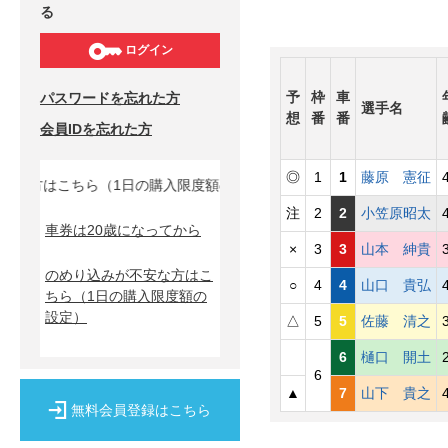
る
ログイン
予
枠
車
パスワードを忘れた方
選手名
想
番
番
会員IDを忘れた方
◎
1
1
藤原 憲征
方はこちら（1日の購入限度額の設定）↓
注
2
2
小笠原昭太
車券は20歳になってから
×
3
3
山本 紳貴
のめり込みが不安な方はこ
○
4
4
山口 貴弘
ちら
（1日の購入限度額の
設定）
△
5
5
佐藤 清之
6
樋口 開土
6
▲
7
山下 貴之
無料会員登録はこちら