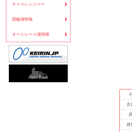
チャリレンジャー
競輪場情報
オートレース場情報
久
佐