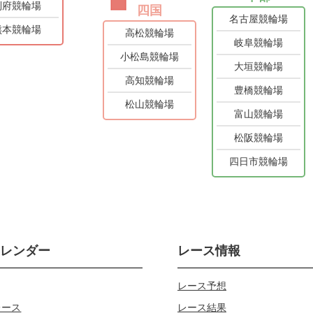
別府競輪場
四国
名古屋競輪場
熊本競輪場
高松競輪場
岐阜競輪場
小松島競輪場
大垣競輪場
高知競輪場
豊橋競輪場
松山競輪場
富山競輪場
松阪競輪場
四日市競輪場
カレンダー
レース情報
レース予想
レース
レース結果