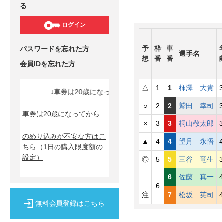
る
ログイン
予
枠
車
パスワードを忘れた方
選手名
想
番
番
会員IDを忘れた方
△
1
1
柿澤 大貴
↓車券は20歳になってから↓ ↓のめり込みが不安な方はこち
○
2
2
鷲田 幸司
車券は20歳になってから
×
3
3
桐山敬太郎
のめり込みが不安な方はこ
▲
4
4
望月 永悟
ちら
（1日の購入限度額の
設定）
◎
5
5
三谷 竜生
6
佐藤 真一
6
注
7
松坂 英司
無料会員登録はこちら