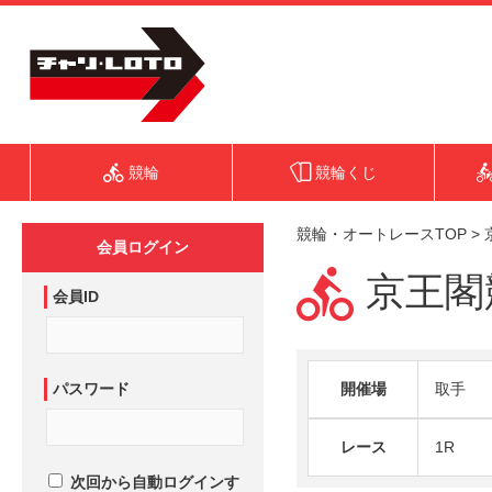
競輪
競輪くじ
競輪・オートレースTOP
>
会員ログイン
京王閣競
会員ID
パスワード
開催場
取手
レース
1R
次回から自動ログインす