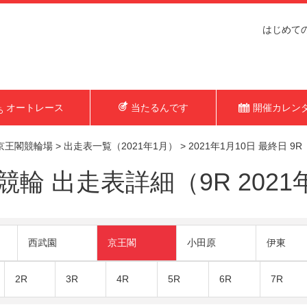
はじめて
オートレース
当たるんです
開催カレン
京王閣競輪場
>
出走表一覧（2021年1月）
>
2021年1月10日 最終日 9R
輪 出走表詳細（9R 2021
西武園
京王閣
小田原
伊東
2R
3R
4R
5R
6R
7R