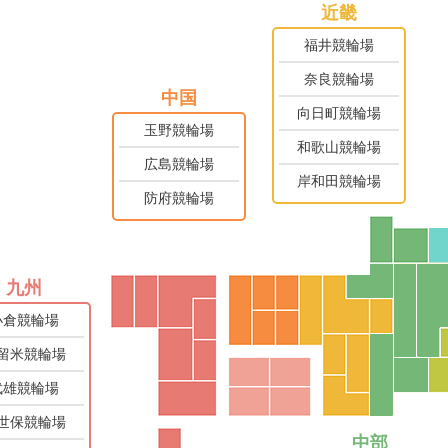
近畿
福井競輪場
奈良競輪場
中国
向日町競輪場
玉野競輪場
和歌山競輪場
広島競輪場
岸和田競輪場
防府競輪場
九州
小倉競輪場
留米競輪場
武雄競輪場
世保競輪場
中部