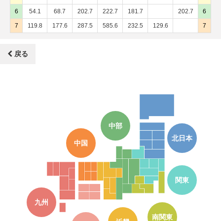
6
54.1
68.7
202.7
222.7
181.7
202.7
6
7
119.8
177.6
287.5
585.6
232.5
129.6
7
戻る
中部
北日本
中国
関東
九州
南関東