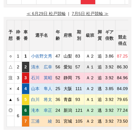
≪ 6月29日 松戸競輪
|
7月5日 松戸競輪 ≫
予
枠
車
年
期
脚
ギア
選手名
府県
級班
競走
1
想
番
番
齢
別
質
倍数
得点
○
1
1
小佐野文秀
47
山梨
83
Ａ２
追
3.86
87.25
0
△
2
2
清水 広幸
56
愛知
57
Ａ１
追
3.92
86.30
2
注
3
3
石川 英昭
52
静岡
75
Ａ２
追
3.92
84.96
5
×
4
4
山本 隼人
25
大阪
111
Ａ２
逃
3.85
84.09
2
▲
5
5
白川 将太
36
青森
93
Ａ１
追
3.92
79.65
1
◎
6
滝本 幸正
24
新潟
121
Ａ２
逃
3.92
77.24
1
6
7
三浦 綾
31
宮城
105
Ａ２
逃
3.92
73.50
2