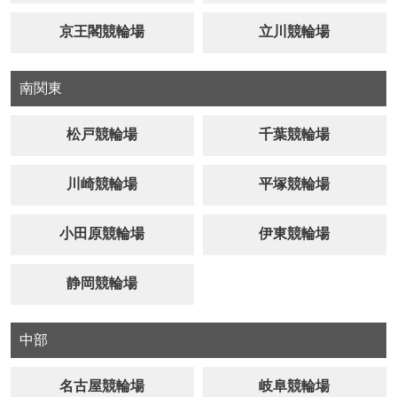
京王閣競輪場
立川競輪場
南関東
松戸競輪場
千葉競輪場
川崎競輪場
平塚競輪場
小田原競輪場
伊東競輪場
静岡競輪場
中部
名古屋競輪場
岐阜競輪場