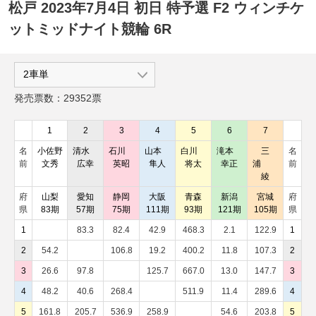
松戸 2023年7月4日 初日 特予選 F2 ウィンチケ
ットミッドナイト競輪 6R
発売票数：29352票
1
2
3
4
5
6
7
名
小佐野
清水
石川
山本
白川
滝本
三
名
前
文秀
広幸
英昭
隼人
将太
幸正
浦
前
綾
府
山梨
愛知
静岡
大阪
青森
新潟
宮城
府
県
83期
57期
75期
111期
93期
121期
105期
県
1
83.3
82.4
42.9
468.3
2.1
122.9
1
2
54.2
106.8
19.2
400.2
11.8
107.3
2
3
26.6
97.8
125.7
667.0
13.0
147.7
3
4
48.2
40.6
268.4
511.9
11.4
289.6
4
5
161.8
205.7
536.9
258.9
54.6
203.8
5