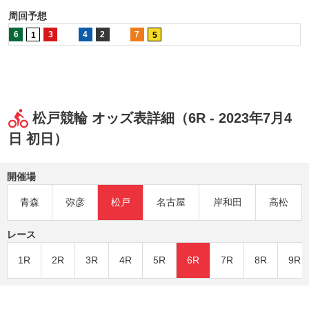
周回予想
6
3
4
2
7
1
5
松戸競輪 オッズ表詳細（6R - 2023年7月4
日 初日）
開催場
青森
弥彦
松戸
名古屋
岸和田
高松
レース
1R
2R
3R
4R
5R
6R
7R
8R
9R