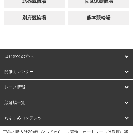
武雄競輪場
佐世保競輪場
別府競輪場
熊本競輪場
はじめての方へ
はじめての方へ
開催カレンダー
競輪
レース情報
オートレース
レース予想
競輪場一覧
競輪くじ
レース結果
北日本
函館競輪場
青森競輪場
いわき平競輪場
おすすめコンテンツ
車券の購入は20歳になってから ～競輪・オートレースは適度に楽