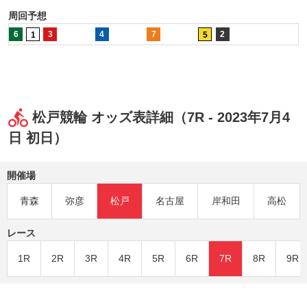
周回予想
6
3
4
7
2
1
5
松戸競輪 オッズ表詳細（7R - 2023年7月4
日 初日）
開催場
青森
弥彦
松戸
名古屋
岸和田
高松
レース
1R
2R
3R
4R
5R
6R
7R
8R
9R