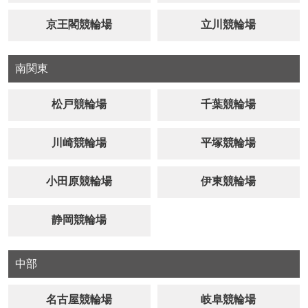
京王閣競輪場
立川競輪場
南関東
松戸競輪場
千葉競輪場
川崎競輪場
平塚競輪場
小田原競輪場
伊東競輪場
静岡競輪場
中部
名古屋競輪場
岐阜競輪場