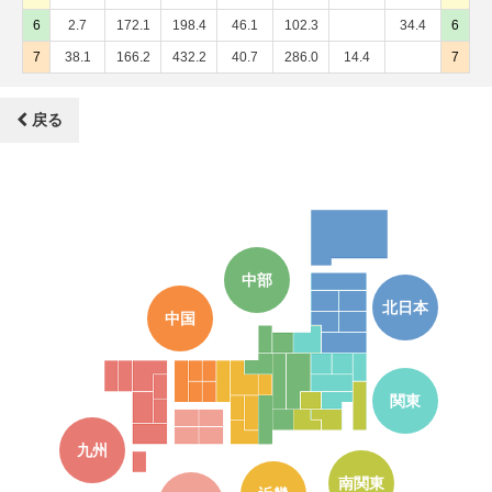
6
2.7
172.1
198.4
46.1
102.3
34.4
6
7
38.1
166.2
432.2
40.7
286.0
14.4
7
戻る
中部
北日本
中国
関東
九州
南関東