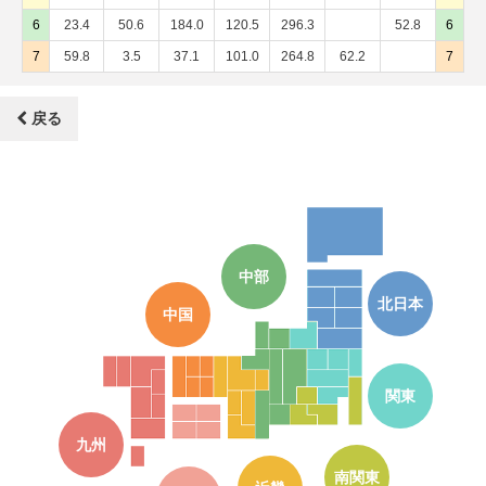
6
23.4
50.6
184.0
120.5
296.3
52.8
6
7
59.8
3.5
37.1
101.0
264.8
62.2
7
戻る
中部
北日本
中国
関東
九州
南関東