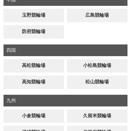
玉野競輪場
広島競輪場
防府競輪場
四国
高松競輪場
小松島競輪場
高知競輪場
松山競輪場
九州
小倉競輪場
久留米競輪場