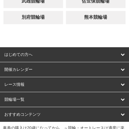
武雄競輪場
佐世保競輪場
別府競輪場
熊本競輪場
はじめての方へ
はじめての方へ
開催カレンダー
競輪
レース情報
オートレース
レース予想
競輪場一覧
競輪くじ
レース結果
北日本
函館競輪場
青森競輪場
いわき平競輪場
おすすめコンテンツ
車券の購入は20歳になってから ～競輪・オートレースは適度に楽