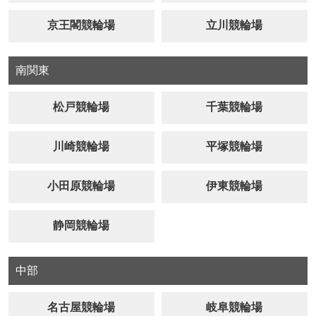
京王閣競輪場
立川競輪場
南関東
松戸競輪場
千葉競輪場
川崎競輪場
平塚競輪場
小田原競輪場
伊東競輪場
静岡競輪場
中部
名古屋競輪場
岐阜競輪場