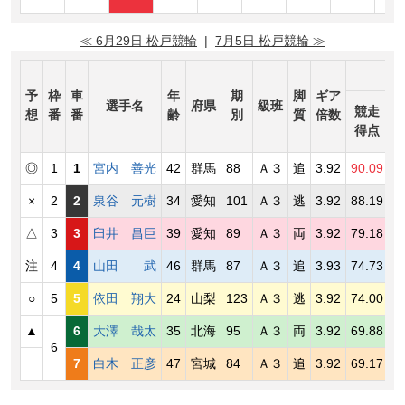
≪ 6月29日 松戸競輪
|
7月5日 松戸競輪 ≫
予
枠
車
年
期
脚
ギア
選手名
府県
級班
競走
1
想
番
番
齢
別
質
倍数
得点
◎
1
1
宮内 善光
42
群馬
88
Ａ３
追
3.92
90.09
4
×
2
2
泉谷 元樹
34
愛知
101
Ａ３
逃
3.92
88.19
3
△
3
3
臼井 昌巨
39
愛知
89
Ａ３
両
3.92
79.18
0
注
4
4
山田 武
46
群馬
87
Ａ３
追
3.93
74.73
4
○
5
5
依田 翔大
24
山梨
123
Ａ３
逃
3.92
74.00
1
▲
6
大澤 哉太
35
北海
95
Ａ３
両
3.92
69.88
3
6
7
白木 正彦
47
宮城
84
Ａ３
追
3.92
69.17
2