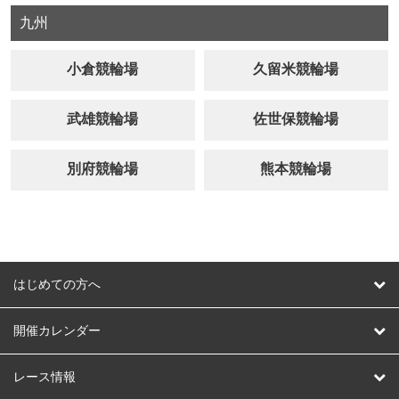
九州
小倉競輪場
久留米競輪場
武雄競輪場
佐世保競輪場
別府競輪場
熊本競輪場
はじめての方へ
はじめての方へ
開催カレンダー
競輪
レース情報