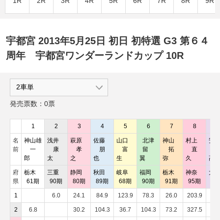
1R
2R
3R
4R
5R
6R
7R
8R
9R
宇都宮 2013年5月25日 初日 初特選 G3 第６４
周年 宇都宮ワンダーランドカップ 10R
発売票数：0票
1
2
3
4
5
6
7
8
9
名
神山雄
浅井
萩原
佐藤
山口
北津
神山
村上
安
前
一
康
孝
朋
富
留
拓
直
郎
太
之
也
生
翼
弥
久
府
栃木
三重
静岡
秋田
岐阜
福岡
栃木
神奈
大
県
61期
90期
80期
89期
68期
90期
91期
95期
90
1
6.0
24.1
84.9
123.9
78.3
26.0
203.9
118
2
6.8
30.2
104.3
36.7
104.3
73.2
327.5
135