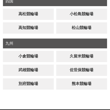
四国
高松競輪場
小松島競輪場
高知競輪場
松山競輪場
九州
小倉競輪場
久留米競輪場
武雄競輪場
佐世保競輪場
別府競輪場
熊本競輪場