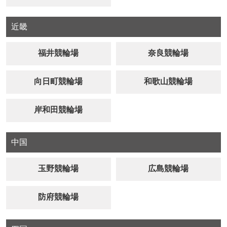
近畿
福井競輪場
奈良競輪場
向日町競輪場
和歌山競輪場
岸和田競輪場
中国
玉野競輪場
広島競輪場
防府競輪場