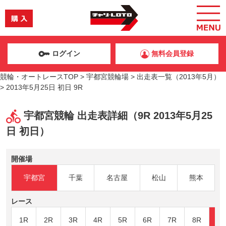
ログイン
無料会員登録
競輪・オートレースTOP
>
宇都宮競輪場
>
出走表一覧（2013年5月）
>
2013年5月25日 初日 9R
宇都宮競輪 出走表詳細（9R 2013年5月25
日 初日）
開催場
宇都宮
千葉
名古屋
松山
熊本
レース
1R
2R
3R
4R
5R
6R
7R
8R
9R