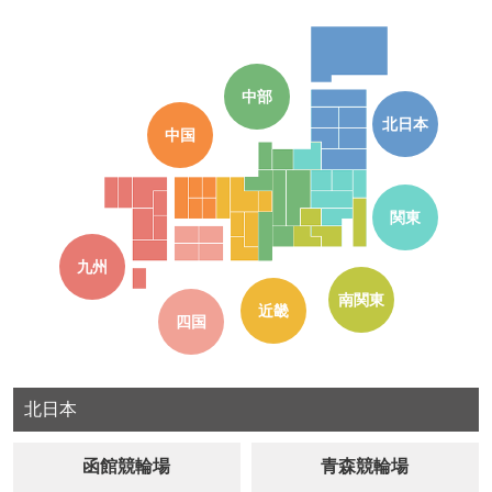
中部
北日本
中国
関東
九州
南関東
近畿
四国
北日本
函館競輪場
青森競輪場