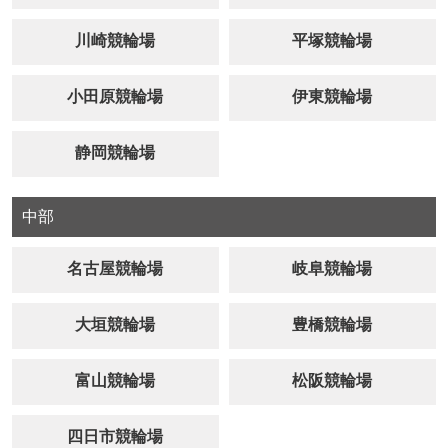
川崎競輪場
平塚競輪場
小田原競輪場
伊東競輪場
静岡競輪場
中部
名古屋競輪場
岐阜競輪場
大垣競輪場
豊橋競輪場
富山競輪場
松阪競輪場
四日市競輪場