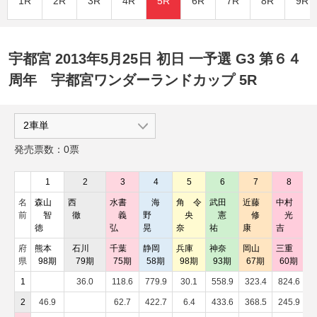
1R
2R
3R
4R
5R
6R
7R
8R
9R
宇都宮 2013年5月25日 初日 一予選 G3 第６４
周年 宇都宮ワンダーランドカップ 5R
発売票数：0票
1
2
3
4
5
6
7
8
名
森山
西
水書
海
角 令
武田
近藤
中村
前
智
徹
義
野
央
憲
修
光
徳
弘
晃
奈
祐
康
吉
府
熊本
石川
千葉
静岡
兵庫
神奈
岡山
三重
県
98期
79期
75期
58期
98期
93期
67期
60期
1
36.0
118.6
779.9
30.1
558.9
323.4
824.6
2
46.9
62.7
422.7
6.4
433.6
368.5
245.9