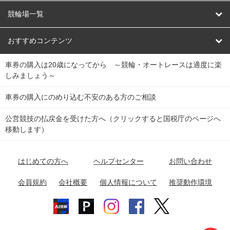
オートレース
レース予想
競輪場一覧
競輪くじ
レース結果
北日本
函館競輪場
青森競輪場
いわき平競輪場
おすすめコンテンツ
車券の購入は20歳になってから ～競輪・オートレースは適度に楽
Dokanto!
キャリーオーバー一覧
関
競輪選手情報
弥彦競輪場
前橋競輪場
取手競輪場
宇都宮競輪場
しみましょう～
東
大宮競輪場
西武園競輪場
京王閣競輪場
立川競輪場
チャリロトプラザ
Perfecta Navi
車券の購入にのめり込む不安のある方のご相談
南
松戸競輪場
千葉競輪場
川崎競輪場
平塚競輪場
公営競技の払戻金を受けた方へ（クリックすると国税庁のページへ
netkeirin
関
移動します）
小田原競輪場
伊東競輪場
静岡競輪場
東
ケイリンガル
中
名古屋競輪場
岐阜競輪場
大垣競輪場
豊橋競輪場
はじめての方へ
ヘルプセンター
お問い合わせ
部
チャリレンジャー
富山競輪場
松阪競輪場
四日市競輪場
会員規約
会社概要
個人情報について
推奨動作環境
競輪場情報
近
福井競輪場
奈良競輪場
向日町競輪場
和歌山競輪場
畿
岸和田競輪場
オートレース場情報