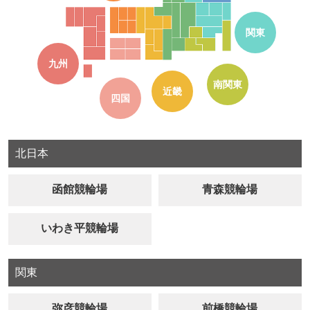
関東
九州
南関東
近畿
四国
北日本
函館競輪場
青森競輪場
いわき平競輪場
関東
弥彦競輪場
前橋競輪場