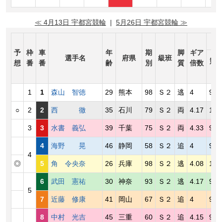
≪ 4月13日 宇都宮競輪
|
5月26日 宇都宮競輪 ≫
予
枠
車
年
期
脚
ギア
選手名
府県
級班
競
想
番
番
齢
別
質
倍数
1
1
森山 智徳
29
熊本
98
Ｓ２
逃
4
98.
○
2
2
西 徹
35
石川
79
Ｓ２
両
4.17
100
3
3
水書 義弘
39
千葉
75
Ｓ２
両
4.33
97.
4
海野 晃
46
静岡
58
Ｓ２
追
4
95.
4
◎
5
角 令央奈
26
兵庫
98
Ｓ２
逃
4.08
103
6
武田 憲祐
30
神奈
93
Ｓ２
逃
4.17
91.
5
7
近藤 修康
41
岡山
67
Ｓ２
追
4
96.
8
中村 光吉
45
三重
60
Ｓ２
追
4.15
92.