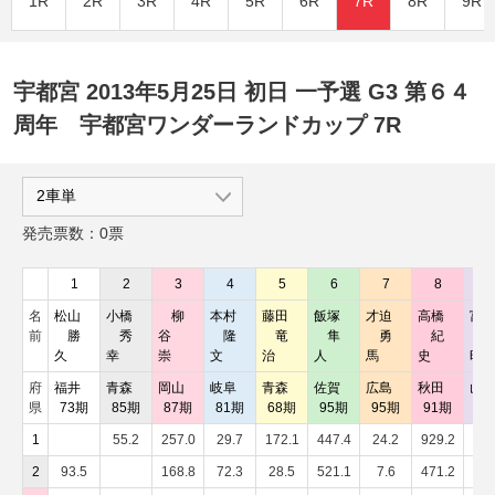
1R
2R
3R
4R
5R
6R
7R
8R
9R
宇都宮 2013年5月25日 初日 一予選 G3 第６４
周年 宇都宮ワンダーランドカップ 7R
発売票数：0票
1
2
3
4
5
6
7
8
9
名
松山
小橋
柳
本村
藤田
飯塚
才迫
高橋
前
勝
秀
谷
隆
竜
隼
勇
紀
久
幸
崇
文
治
人
馬
史
府
福井
青森
岡山
岐阜
青森
佐賀
広島
秋田
山
県
73期
85期
87期
81期
68期
95期
95期
91期
76
1
55.2
257.0
29.7
172.1
447.4
24.2
929.2
130
2
93.5
168.8
72.3
28.5
521.1
7.6
471.2
49