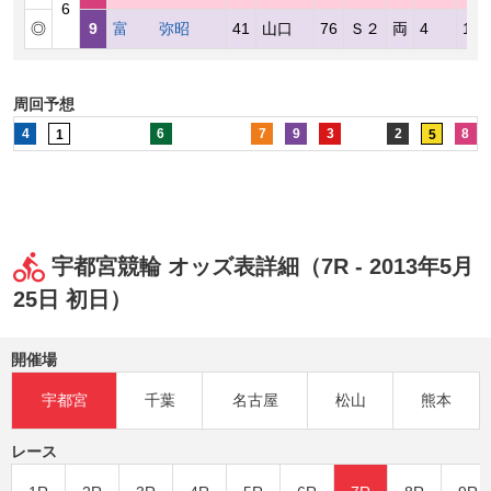
6
◎
9
富 弥昭
41
山口
76
Ｓ２
両
4
100
周回予想
4
6
7
9
3
2
8
1
5
宇都宮競輪 オッズ表詳細（7R - 2013年5月
25日 初日）
開催場
宇都宮
千葉
名古屋
松山
熊本
レース