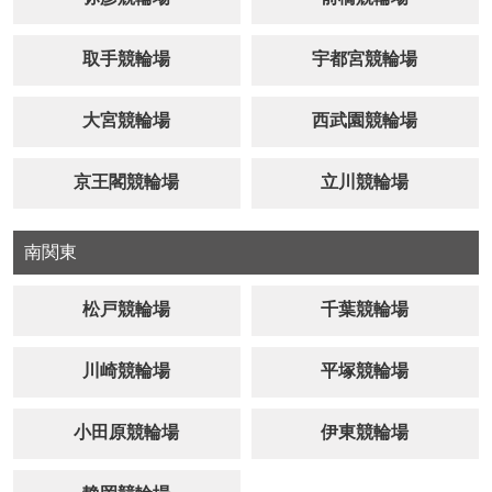
取手競輪場
宇都宮競輪場
大宮競輪場
西武園競輪場
京王閣競輪場
立川競輪場
南関東
松戸競輪場
千葉競輪場
川崎競輪場
平塚競輪場
小田原競輪場
伊東競輪場