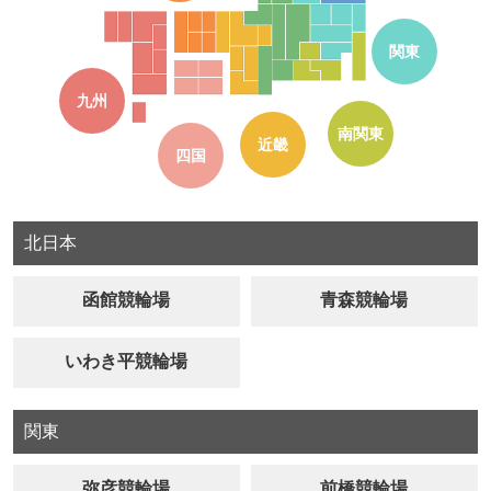
関東
九州
南関東
近畿
四国
北日本
函館競輪場
青森競輪場
いわき平競輪場
関東
弥彦競輪場
前橋競輪場