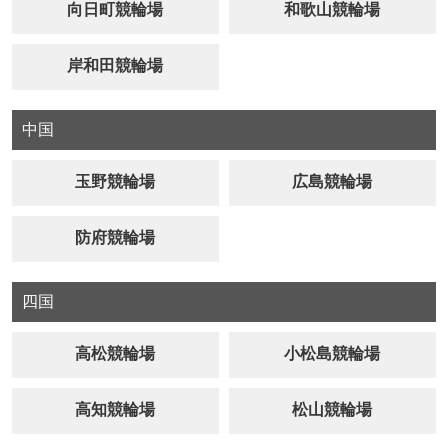
向日町競輪場
和歌山競輪場
岸和田競輪場
中国
玉野競輪場
広島競輪場
防府競輪場
四国
高松競輪場
小松島競輪場
高知競輪場
松山競輪場