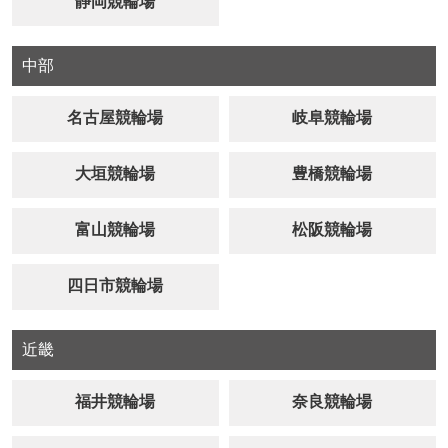
静岡競輪場
中部
名古屋競輪場
岐阜競輪場
大垣競輪場
豊橋競輪場
富山競輪場
松阪競輪場
四日市競輪場
近畿
福井競輪場
奈良競輪場