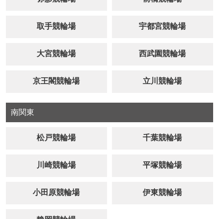
取手競輪場
宇都宮競輪場
大宮競輪場
西武園競輪場
京王閣競輪場
立川競輪場
南関東
松戸競輪場
千葉競輪場
川崎競輪場
平塚競輪場
小田原競輪場
伊東競輪場