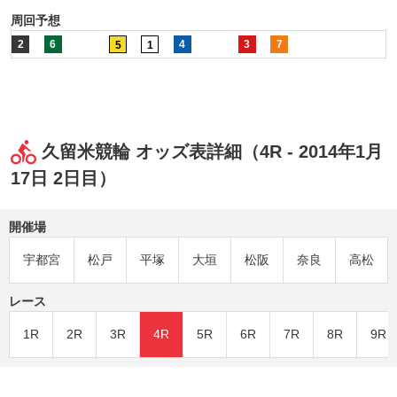
周回予想
2
6
4
3
7
5
1
久留米競輪 オッズ表詳細（4R - 2014年1月
17日 2日目）
開催場
宇都宮
松戸
平塚
大垣
松阪
奈良
高松
レース
1R
2R
3R
4R
5R
6R
7R
8R
9R