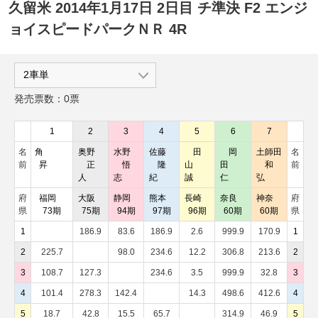
久留米 2014年1月17日 2日目 チ準決 F2 エンジ
ョイスピードパークＮＲ 4R
発売票数：0票
1
2
3
4
5
6
7
名
角
奥野
水野
佐藤
田
岡
土師田
名
前
昇
正
悟
隆
山
田
和
前
人
志
紀
誠
仁
弘
府
福岡
大阪
静岡
熊本
長崎
奈良
神奈
府
県
73期
75期
94期
97期
96期
60期
60期
県
1
186.9
83.6
186.9
2.6
999.9
170.9
1
2
225.7
98.0
234.6
12.2
306.8
213.6
2
3
108.7
127.3
234.6
3.5
999.9
32.8
3
4
101.4
278.3
142.4
14.3
498.6
412.6
4
5
18.7
42.8
15.5
65.7
314.9
46.9
5