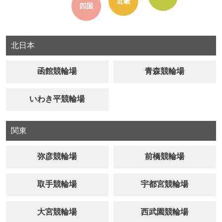
近畿
四国
北日本
函館競輪場
青森競輪場
いわき平競輪場
関東
弥彦競輪場
前橋競輪場
取手競輪場
宇都宮競輪場
大宮競輪場
西武園競輪場