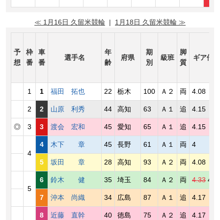
≪ 1月16日 久留米競輪
|
1月18日 久留米競輪 ≫
予
枠
車
年
期
脚
選手名
府県
級班
ギア倍
想
番
番
齢
別
質
1
1
福田 拓也
22
栃木
100
Ａ２
両
4.08
2
2
山原 利秀
44
高知
63
Ａ１
追
4.15
◎
3
3
渡会 宏和
45
愛知
65
Ａ１
追
4.15
4
木下 章
45
長野
61
Ａ１
両
4
4
5
坂田 章
28
高知
93
Ａ２
両
4.08
6
鈴木 健
35
埼玉
84
Ａ２
両
4.33
4.4
5
7
沖本 尚織
34
広島
87
Ａ１
追
4.17
8
近藤 直幹
40
徳島
75
Ａ２
追
4.17