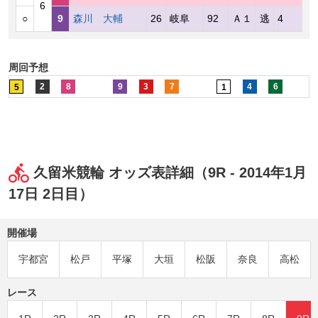
6
○
9
森川 大輔
26
岐阜
92
Ａ１
逃
4
周回予想
2
8
9
3
7
4
6
5
1
久留米競輪 オッズ表詳細（9R - 2014年1月
17日 2日目）
開催場
宇都宮
松戸
平塚
大垣
松阪
奈良
高松
レース