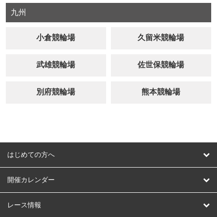
九州
小倉競輪場
久留米競輪場
武雄競輪場
佐世保競輪場
別府競輪場
熊本競輪場
はじめての方へ
はじめての方へ
開催カレンダー
競輪
レース情報