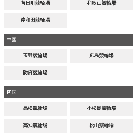
向日町競輪場
和歌山競輪場
岸和田競輪場
中国
玉野競輪場
広島競輪場
防府競輪場
四国
高松競輪場
小松島競輪場
高知競輪場
松山競輪場