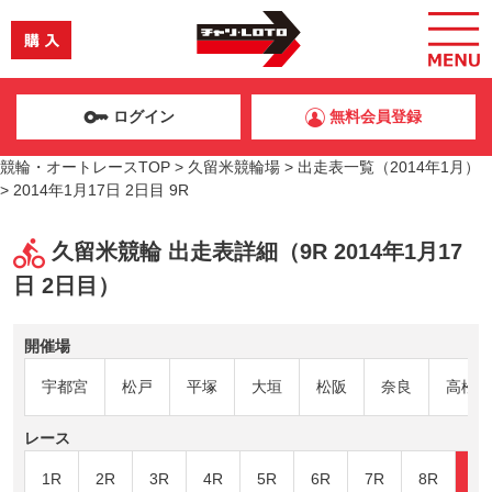
ログイン
無料会員登録
競輪・オートレースTOP
>
久留米競輪場
>
出走表一覧（2014年1月）
>
2014年1月17日 2日目 9R
久留米競輪 出走表詳細（9R 2014年1月17
日 2日目）
開催場
宇都宮
松戸
平塚
大垣
松阪
奈良
高松
レース
1R
2R
3R
4R
5R
6R
7R
8R
9R