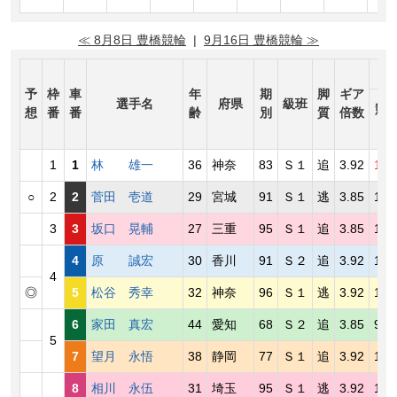
≪ 8月8日 豊橋競輪
|
9月16日 豊橋競輪 ≫
予
枠
車
年
期
脚
ギア
選手名
府県
級班
競
想
番
番
齢
別
質
倍数
1
1
林 雄一
36
神奈
83
Ｓ１
追
3.92
111
○
2
2
菅田 壱道
29
宮城
91
Ｓ１
逃
3.85
109
3
3
坂口 晃輔
27
三重
95
Ｓ１
追
3.85
111
4
原 誠宏
30
香川
91
Ｓ２
追
3.92
104
4
◎
5
松谷 秀幸
32
神奈
96
Ｓ１
逃
3.92
110
6
家田 真宏
44
愛知
68
Ｓ２
追
3.85
92.
5
7
望月 永悟
38
静岡
77
Ｓ１
追
3.92
107
8
相川 永伍
31
埼玉
95
Ｓ１
逃
3.92
102