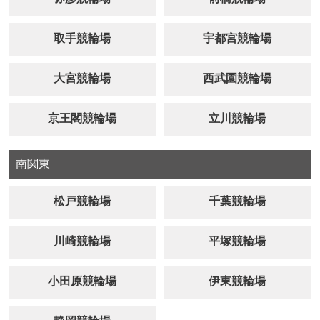
取手競輪場
宇都宮競輪場
大宮競輪場
西武園競輪場
京王閣競輪場
立川競輪場
南関東
松戸競輪場
千葉競輪場
川崎競輪場
平塚競輪場
小田原競輪場
伊東競輪場